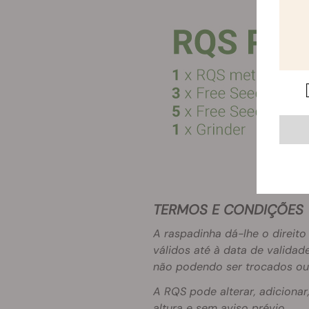
TERMOS E CONDIÇÕES
A raspadinha dá-lhe o direit
válidos até à data de valida
não podendo ser trocados ou 
A RQS pode alterar, adicionar
altura e sem aviso prévio.