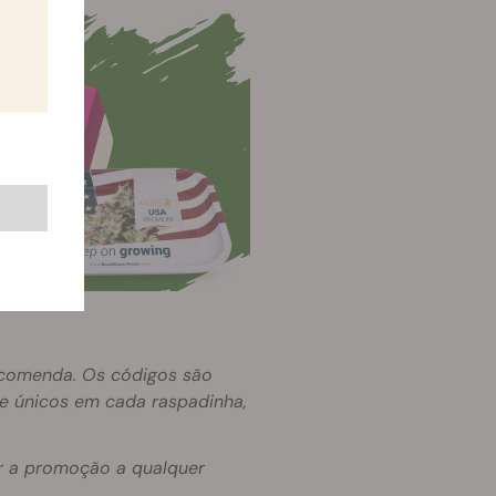
encomenda. Os códigos são
 e únicos em cada raspadinha,
ar a promoção a qualquer