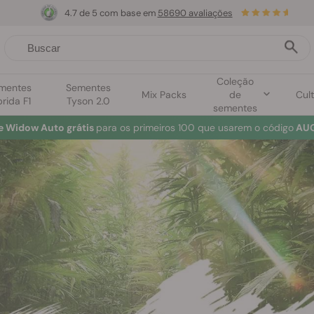
4.7 de 5 com base em
58690 avaliações
Coleção
mentes
Sementes
Mix Packs
de
Cult
brida F1
Tyson 2.0
sementes
e Widow Auto grátis
para os primeiros 100 que usarem o código
AUG