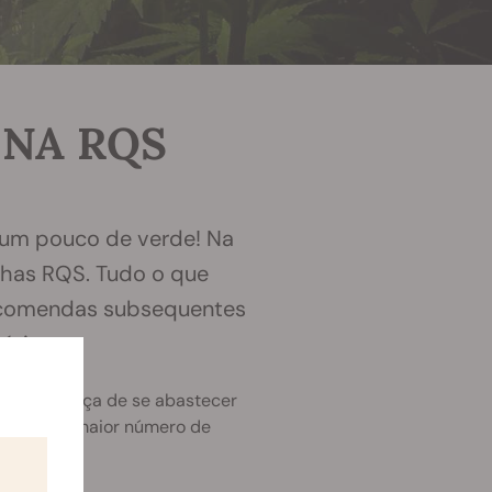
 NA RQS
nhas RQS. Tudo o que
encomendas subsequentes
átis.
o se esqueça de se abastecer
 ganhar o maior número de