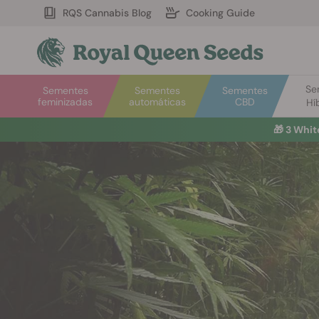
RQS Cannabis Blog
Cooking Guide
Se
Sementes
Sementes
Sementes
feminizadas
automáticas
CBD
Hí
🎁
3 Whit