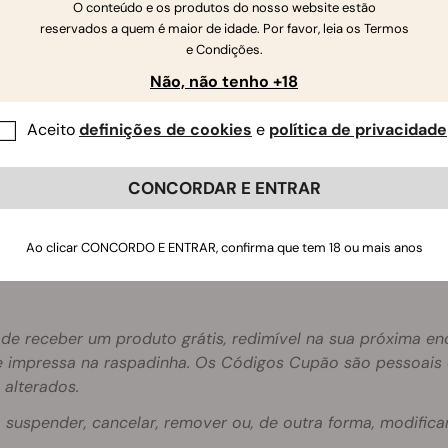
O conteúdo e os produtos do nosso website estão
reservados a quem é maior de idade. Por favor, leia os Termos
e Condições.
Não, não tenho +18
Aceito
definições de cookies
e
política de privacidade
CONCORDAR E ENTRAR
Ao clicar CONCORDO E ENTRAR, confirma que tem 18 ou mais anos
o de receber um produto grátis, redimível na sua próxima 
de impressa na raspadinha. Os Códigos Cupão são pessoais
alterados.
, suspender, cancelar, remover ou, de outra forma, modific