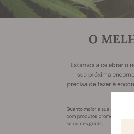
O MELH
Estamos a celebrar o nosso amor pela canábis da melhor forma — com um pouco de verde! Na
sua próxima encomen
precisa de fazer é enco
para
Quanto maior a sua encomenda
com produtos promocionais, p
sementes grátis.