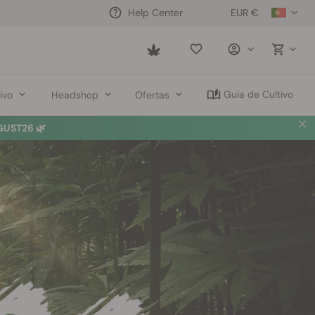
EUR €
Help Center
Saved
items
Guia de Cultivo
ivo
Headshop
Ofertas
UST26 🌿