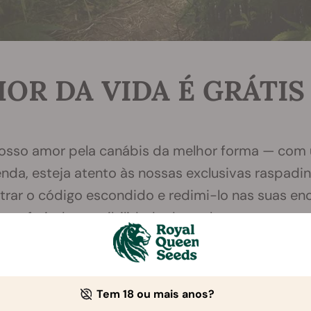
OR DA VIDA É GRÁTIS
da, esteja atento às nossas exclusivas raspadi
ntrar o código escondido e redimi-lo nas suas 
 usufruir da possibilidade de ganhar sementes gr
, melhor serão os potenciais prémios da sua raspadinha. Nã
rodutos de cultivo, ou de se mimar com um vaporizador para
Tem 18 ou mais anos?