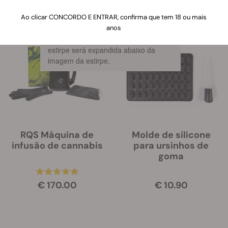
59 Produtos
Mostrar Detalhes do Produto
Ao clicar CONCORDO E ENTRAR, confirma que tem 18 ou mais
anos
Quando clica neste link, a informação
sobre as características de cada
estirpe será expandida abaixo da
imagem da estirpe.
RQS Máquina de
Molde de silicone
infusão de cannabis
para ursinhos de
goma
€ 170.00
€ 10.90