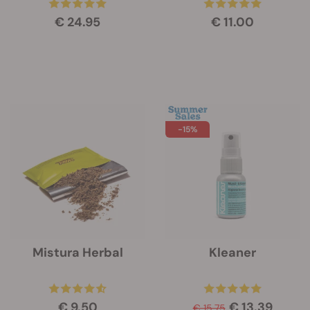
€ 24.95
€ 11.00
-15%
Mistura Herbal
Kleaner
€ 9.50
€ 13.39
€ 15.75