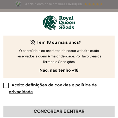
4.7 de 5 com base em
58653 avaliações
⏳
2 POR 1
-
Oferta limitada
3d 1h 6m 05s
🌱
Tem 18 ou mais anos?
Equipamento e Utensílios para Canábis
Realce a sua experiência a fumar canábis com o
O conteúdo e os produtos do nosso website estão
reservados a quem é maior de idade. Por favor, leia os
nosso equipamento superior para canábis.
Termos e Condições.
Destaque o seu ritual e abrace a essência da
Não, não tenho +18
artesania de qualidade a cada passa com a nossa
coleção crescente de equipamento de qualidade
superior. Fumar brotos de qualidade exige os
Aceito
definições de cookies
e
política de
melhores acessórios!
privacidade
Ordenar por
Filtros
CONCORDAR E ENTRAR