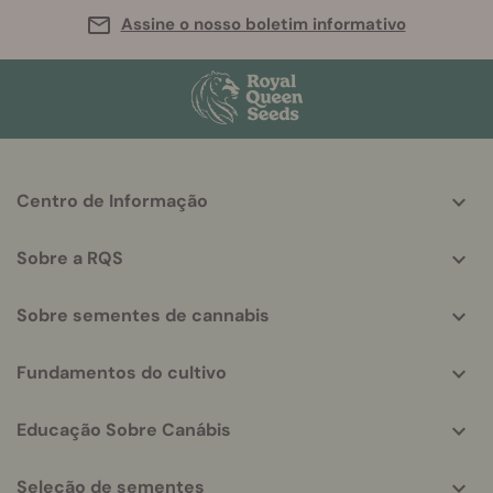
Assine o nosso boletim informativo
More
Centro de Informação
helpful
info
Sobre a RQS
Sobre sementes de cannabis
Fundamentos do cultivo
Educação Sobre Canábis
Seleção de sementes