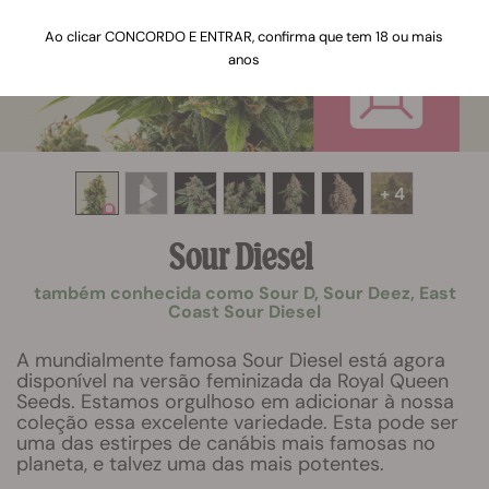
Ao clicar CONCORDO E ENTRAR, confirma que tem 18 ou mais
anos
+ 4
Sour Diesel
também conhecida como Sour D, Sour Deez, East
Coast Sour Diesel
A mundialmente famosa Sour Diesel está agora
disponível na versão feminizada da Royal Queen
Seeds. Estamos orgulhoso em adicionar à nossa
coleção essa excelente variedade. Esta pode ser
uma das estirpes de canábis mais famosas no
planeta, e talvez uma das mais potentes.