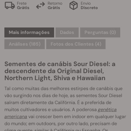
Frete
Retorno
Envio
Grátis
Grátis
Discreto
Mais informações
Dados
Perguntas
(0)
Análises (185)
Fotos dos Clientes (4)
Sementes de canábis Sour Diesel: a
descendente da Original Diesel,
Northern Light, Shiva e Hawaiian
Tal como muitas das melhores estirpes de canábis que
vão surgindo nos dias de hoje, as sementes Sour Diesel
saíram diretamente da Califórnia. É a preferida de
muitos cultivadores e usuários. A poderosa
genética
americana
vai crescer bem em indoor em qualquer lugar
do mundo; em outdoors, por outro lado, precisam de
clima quente, similar à Califórnia ou Espanha. Os