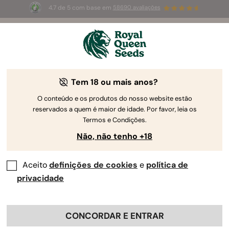
4.7 de 5 com base em
58690 avaliações
🎁
3 sementes White Widow Auto
GRÁTIS para os
primeiros 100 que usarem o código
AUGUST26 🌿
Tem 18 ou mais anos?
O conteúdo e os produtos do nosso website estão
reservados a quem é maior de idade. Por favor, leia os
Termos e Condições.
Não, não tenho +18
Aceito
definições de cookies
e
política de
privacidade
CONCORDAR E ENTRAR