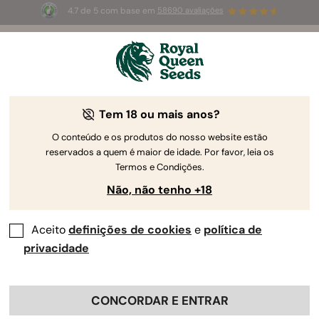
4.7 de 5 com base em
58690 avaliações
☀️
Summer Sales
: até 50%
de desconto! ⏤
Compre agora
🛍️
Tem 18 ou mais anos?
O conteúdo e os produtos do nosso website estão
reservados a quem é maior de idade. Por favor, leia os
Termos e Condições.
Não, não tenho +18
Aceito
definições de cookies
e
política de
privacidade
CONCORDAR E ENTRAR