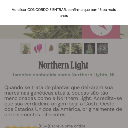
Ao clicar CONCORDO E ENTRAR, confirma que tem 18 ou mais
anos
+ 3
Northern Light
também conhecida como Northern Lights, NL
Quando se trata de plantas que deixaram sua
marca nas genéticas atuais, poucas são tão
mencionadas como a Northern Light. Acredita-se
que sua verdadeira origem seja a Costa Oeste
dos Estados Unidos da América, originalmente de
onze sementes diferentes.
(664)
Escreva uma crítica