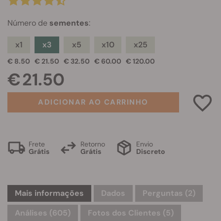
Número de
sementes
:
x1
x3
x5
x10
x25
€ 8.50
€ 21.50
€ 32.50
€ 60.00
€ 120.00
€ 21.50
ADICIONAR AO CARRINHO
Frete
Retorno
Envio
Grátis
Grátis
Discreto
Mais informações
Dados
Perguntas
(2)
Análises (605)
Fotos dos Clientes (5)