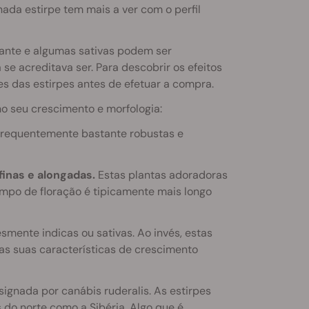
ada estirpe tem mais a ver com o perfil
izante e algumas sativas podem ser
 se acreditava ser. Para descobrir os efeitos
s das estirpes antes de efetuar a compra.
o seu crescimento e morfologia:
requentemente bastante robustas e
finas e alongadas.
Estas plantas adoradoras
mpo de floração é tipicamente mais longo
smente indicas ou sativas. Ao invés, estas
 as suas características de crescimento
ignada por canábis ruderalis. As estirpes
s do norte como a Sibéria. Algo que é