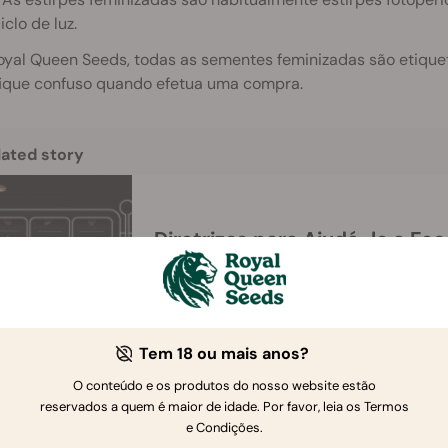
iclo de luz.
oyal Queen Seeds, todas as sementes feminizadas são etique
fique confuso quando efetua uma compra.
lated story
Diretrizes para Ajudá-lo a Escolher Sementes de
Canábis
Tem 18 ou mais anos?
O conteúdo e os produtos do nosso website estão
reservados a quem é maior de idade. Por favor, leia os Termos
em Utiliza Estirpes Feminizadas E Porquê?
e Condições.