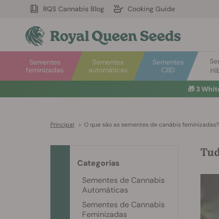
RQS Cannabis Blog
Cooking Guide
Se
Sementes
Sementes
Sementes
feminizadas
automáticas
CBD
Hí
🎁
3 Whit
Principal
>
O que são as sementes de canábis feminizadas?
Tud
Categorias
Sementes de Cannabis
Automáticas
Sementes de Cannabis
Feminizadas