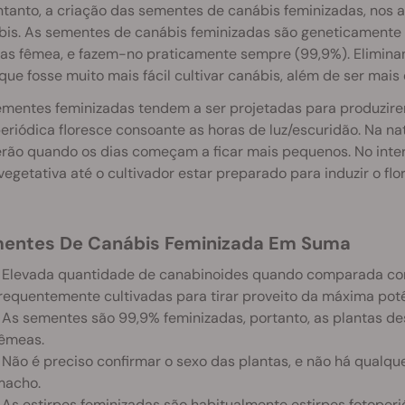
tanto, a criação das sementes de canábis feminizadas, nos an
bis. As sementes de canábis feminizadas são geneticamente
tas fêmea, e fazem-no praticamente sempre (99,9%). Elimina
ue fosse muito mais fácil cultivar canábis, além de ser mais
ementes feminizadas tendem a ser projetadas para produzirem
eriódica floresce consoante as horas de luz/escuridão. Na nat
rão quando os dias começam a ficar mais pequenos. No interi
vegetativa até o cultivador estar preparado para induzir o f
mentes De Canábis Feminizada Em Suma
 Elevada quantidade de canabinoides quando comparada com
requentemente cultivadas para tirar proveito da máxima pot
 As sementes são 99,9% feminizadas, portanto, as plantas d
êmeas.
 Não é preciso confirmar o sexo das plantas, e não há qualq
macho.
 As estirpes feminizadas são habitualmente estirpes fotoper