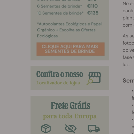
No en
caná
plan
com q
As s
fotop
do ve
fase 
luz.
Se
•
f
•
f
•
•