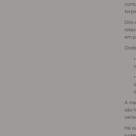
contu
terp
Dito 
relax
em pa
Onde
c
d
q
A mai
são h
varia
Há ou
ruder