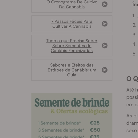
O Cronograma De Cultivo
Ín
Da Cannabis
7 Passos Fáceis Para
Cultivar A Cannabis
Tudo o que Precisa Saber
Sobre Sementes de
Canábis Feminizadas
Sabores e Efeitos das
Estirpes de Canábis: um
Guia
O
Até h
possi
em c
As pl
dram
sexo