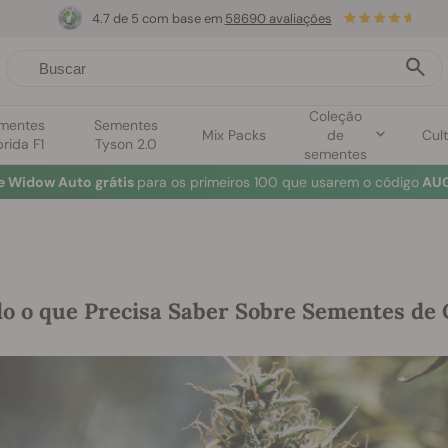
4.7 de 5 com base em
58690 avaliações
Coleção
mentes
Sementes
Mix Packs
de
Cult
brida F1
Tyson 2.0
sementes
e Widow Auto grátis
para os primeiros 100 que usarem o código
AUG
o o que Precisa Saber Sobre Sementes de 