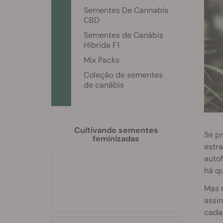
Sementes De Cannabis
CBD
Sementes de Canábis
Híbrida F1
Mix Packs
Coleção de sementes
de canábis
Cultivando sementes
Se p
feminizadas
estr
autof
há qu
Mas 
assi
cada