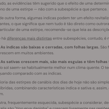
do, as evidências têm sugerido que o efeito de uma determin
eno de uma estirpe — não com a subespécie a que pertence.
de outra forma, algumas indicas podem ter um efeito revital
antes, o que significa que nem tudo é tão direto como outrora
rticular de uma estirpe, recomenda-se que leia as descriçõe
 há
diferenças mais distintas
entre subespécies, contudo, é n
•
As indicas são baixas e cerradas, com folhas largas.
São f
rescem em muitos ambientes.
•
As sativas crescem mais, são mais esguias e têm folhas 
o sol saem-se habitualmente melhor num clima quente. O te
uando comparado com as indicas.
oria das estirpes de canábis dos dias de hoje não são simple
íbridas, combinando características indica e sativa e, assim,
m.
tra, frequentemente esquecida, subespécie a considerar, des
alis são "tipo erva daninha" e crescem livremente nas regiõe