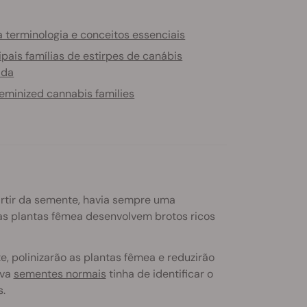
 terminologia e conceitos essenciais
ipais famílias de estirpes de canábis
ada
eminized cannabis families
artir da semente, havia sempre uma
as plantas fêmea desenvolvem brotos ricos
, polinizarão as plantas fêmea e reduzirão
ava
sementes normais
tinha de identificar o
.