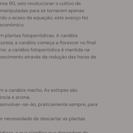
os 90, veio revolucionar o cultivo de
 manipuladas para se tornarem apenas
ndo o acaso da equação, este avanço fez
 económico.
 plantas fotoperiódicas. A canábis
ureza, a canábis começa a florescer no final
or, a canábis fotoperiódica é mantida na
lorescimento através da redução das horas de
 a canábis macho. As estirpes são
ência e aroma.
esenvolver-se-ão, praticamente sempre, para
uer necessidade de descartar as plantas
iódicas, o que significa que dependem do