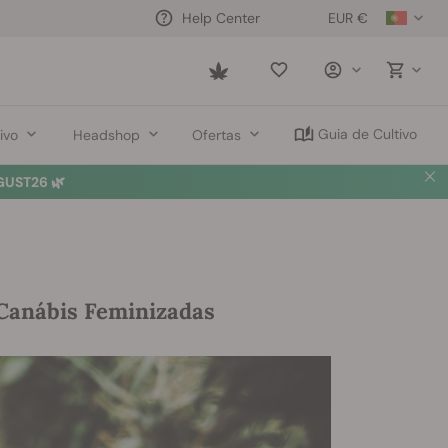
EUR €
Help Center
Saved
items
Guia de Cultivo
ivo
Headshop
Ofertas
UST26 🌿
Canábis Feminizadas