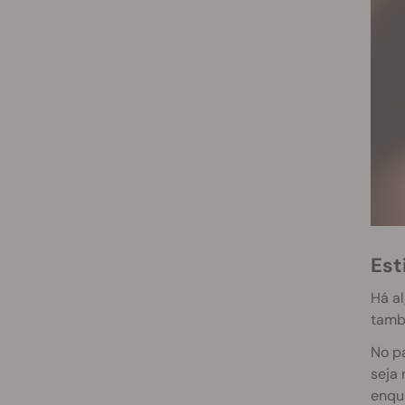
Es
Há al
també
No pa
seja
enqu