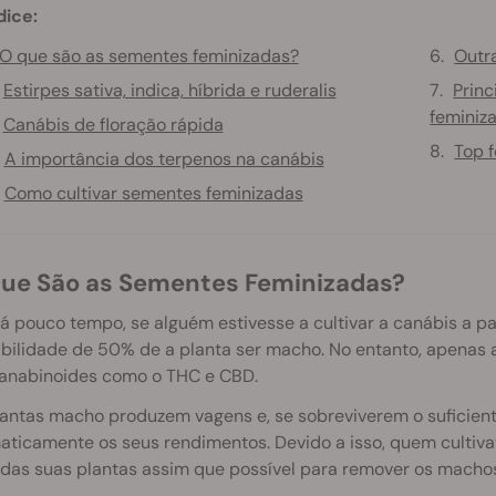
dice:
O que são as sementes feminizadas?
Outra
Estirpes sativa, indica, híbrida e ruderalis
Princ
feminiz
Canábis de floração rápida
Top f
A importância dos terpenos na canábis
Como cultivar sementes feminizadas
 Que São as Sementes Feminizadas?
á pouco tempo, se alguém estivesse a cultivar a canábis a p
bilidade de 50% de a planta ser macho. No entanto, apenas 
anabinoides como o THC e CBD.
antas macho produzem vagens e, se sobreviverem o suficiente
aticamente os seus rendimentos. Devido a isso, quem cultiv
 das suas plantas assim que possível para remover os machos