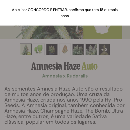
Ao clicar CONCORDO E ENTRAR, confirma que tem 18 ou mais
anos
+ 3
Amnesia Haze
Auto
Amnesia x Ruderalis
As sementes Amnesia Haze Auto são o resultado
de muitos anos de produção. Uma cruza da
Amnesia Haze, criada nos anos 1990 pela Hy-Pro
Seeds. A Amnesia original, também conhecida por
Amnesia Haze, Champagne Haze, The Bomb, Ultra
Haze, entre outros, é uma variedade Sativa
clássica, popular em todos os lugares.