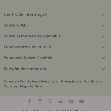
Centro de Informação
More
helpful
Sobre a RQS
info
Sobre sementes de cannabis
Fundamentos do cultivo
Educação Sobre Canábis
Seleção de sementes
Termos e Condições
|
Aviso legal
|
Privacidade
|
Política de
Cookies
|
Mapa do Site