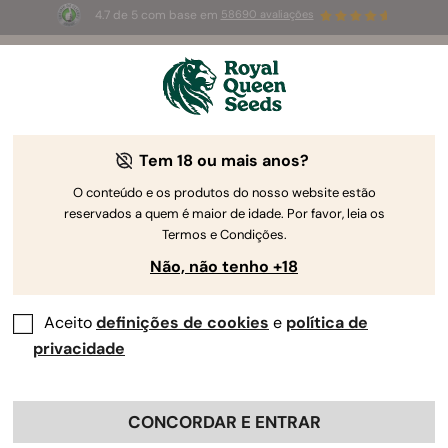
4.7 de 5 com base em
58690 avaliações
🎁
3 sementes White Widow Auto
GRÁTIS para os
primeiros 100 que usarem o código
AUGUST26 🌿
Tem 18 ou mais anos?
-30%
O conteúdo e os produtos do nosso website estão
reservados a quem é maior de idade. Por favor, leia os
Termos e Condições.
Não, não tenho +18
Aceito
definições de cookies
e
política de
privacidade
CONCORDAR E ENTRAR