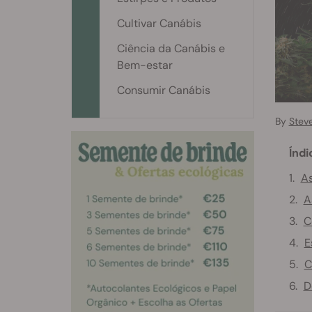
Cultivar Canábis
Ciência da Canábis e
Bem-estar
Consumir Canábis
By
Stev
Índi
As
A
C
E
C
D