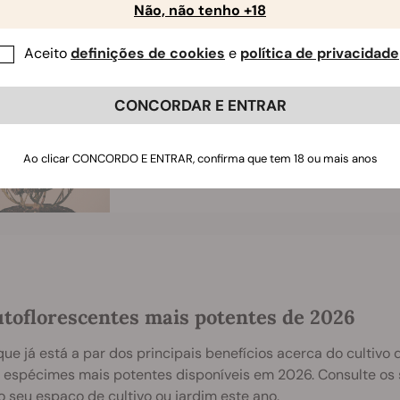
Não, não tenho +18
ão pode ser clonada: não é adequada para clonagem devido a
Aceito
definições de cookies
e
política de privacidade
ted story
CONCORDAR E ENTRAR
Os Prós e Contras das Estirpes 
Ao clicar CONCORDO E ENTRAR, confirma que tem 18 ou mais anos
Autoflorescentes
utoflorescentes mais potentes de 2026
ue já está a par dos principais benefícios acerca do cultivo d
 espécimes mais potentes disponíveis em 2026. Consulte os 
o seu espaço de cultivo ou jardim este ano.