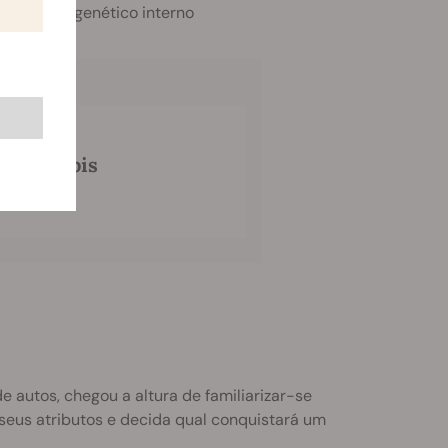
o relógio genético interno
de Canábis
e autos, chegou a altura de familiarizar-se
seus atributos e decida qual conquistará um