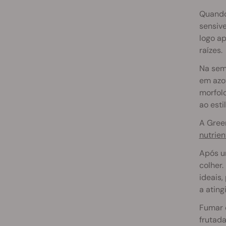
Quando
sensiv
logo ap
raízes.
Na sema
em azot
morfolo
ao esti
A Green
nutrien
Após u
colher.
ideais,
a atin
Fumar 
frutad