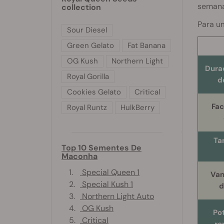
semana
collection
Para um
Sour Diesel
Green Gelato
Fat Banana
OG Kush
Northern Light
Dura
Royal Gorilla
d
Cookies Gelato
Critical
Fac
Royal Runtz
HulkBerry
Ta
Top 10 Sementes De
Maconha
1.
Special Queen 1
Van
2.
Special Kush 1
d
3.
Northern Light Auto
4.
OG Kush
Po
5.
Critical
re