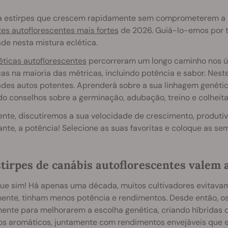
a estirpes que crescem rapidamente sem comprometerem a p
es autoflorescentes mais fortes
de 2026. Guiá-lo-emos por t
de nesta mistura eclética.
éticas autoflorescentes
percorreram um longo caminho nos últ
as na maioria das métricas, incluindo potência e sabor. Neste
des autos potentes. Aprenderá sobre a sua linhagem genética
do conselhos sobre a germinação, adubação, treino e colheita
nte, discutiremos a sua velocidade de crescimento, produtiv
nte, a potência! Selecione as suas favoritas e coloque as s
stirpes de canábis autoflorescentes valem 
que sim! Há apenas uma década, muitos cultivadores evitavam
mente, tinham menos potência e rendimentos. Desde então, os
ente para melhorarem a escolha genética, criando híbridas
os aromáticos, juntamente com rendimentos envejáveis que e