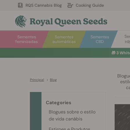
RQS Cannabis Blog
Cooking Guide
Se
Sementes
Sementes
Sementes
feminizadas
automáticas
CBD
Hí
🎁
3 Whit
Blogu
Principal
>
Blog
esti
c
Categories
Blogues sobre o estilo
de vida canábis
Estirpes e Produtos