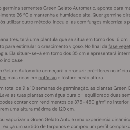
 germina sementes Green Gelato Automatic, aponte para ma
elmente 26 ºC e mantenha a humidade alta. Quer germine dir
ós utilizar outro método, inocule-as com fungos micorrizais 
na três, terá uma plântula que se situa em torno dos 16 cm.
o para estimular o crescimento viçoso. No final da
fase vege
gia. Ela situar-se-á em torno dos 35 cm e apresentará inter
lo indica.se
 Gelato Automatic começará a produzir pré-flores no início
tes
mais ricas em
potássio
e fósforo nesta altura.
m total de 9 a 10 semanas de germinação, as plantas Green 
 Lava as tuas plantas com água pura
pH equilibrado
duas sema
 podes contar com rendimentos de 375–450 g/m² no interior e
girem uma altura máxima de 120 cm.
ou vaporizar a Green Gelato Auto é uma experiência dinâmic
a realça um surtido de terpenos e compõe um perfil complexo