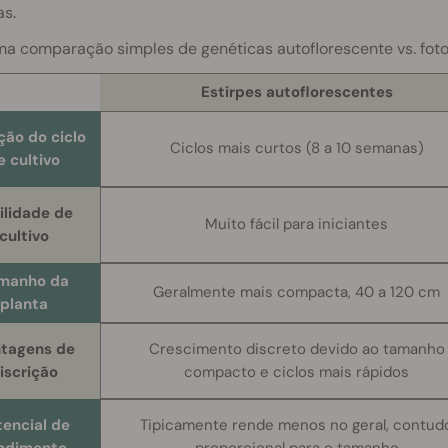
s.
a comparação simples de genéticas autoflorescente vs. fotope
Estirpes autoflorescentes
ção do ciclo
Ciclos mais curtos (8 a 10 semanas)
e cultivo
ilidade de
Muito fácil para iniciantes
cultivo
manho da
Geralmente mais compacta, 40 a 120 cm
planta
tagens de
Crescimento discreto devido ao tamanho
iscrição
compacto e ciclos mais rápidos
tencial de
Tipicamente rende menos no geral, contud
ndimento
proporcional para o tamanho