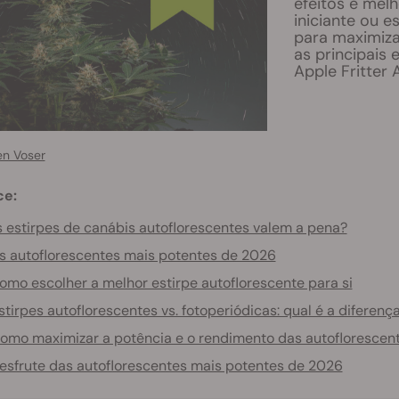
efeitos e melh
iniciante ou e
para maximiza
as principais
Apple Fritter 
en Voser
ce:
 estirpes de canábis autoflorescentes valem a pena?
s autoflorescentes mais potentes de 2026
omo escolher a melhor estirpe autoflorescente para si
stirpes autoflorescentes vs. fotoperiódicas: qual é a diferenç
omo maximizar a potência e o rendimento das autoflorescen
esfrute das autoflorescentes mais potentes de 2026