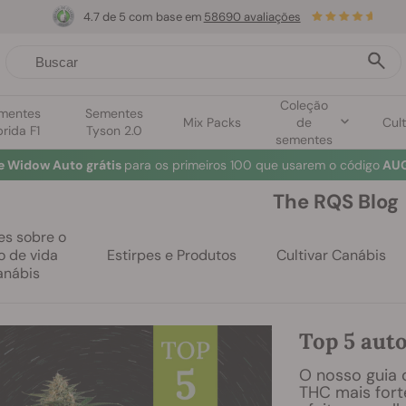
4.7 de 5 com base em
58690 avaliações
Coleção
mentes
Sementes
Mix Packs
de
Cult
brida F1
Tyson 2.0
sementes
e Widow Auto grátis
para os primeiros 100 que usarem o código
AUG
The RQS Blog
es sobre o
lo de vida
Estirpes e Produtos
Cultivar Canábis
anábis
Top 5 aut
O nosso guia 
THC mais forte