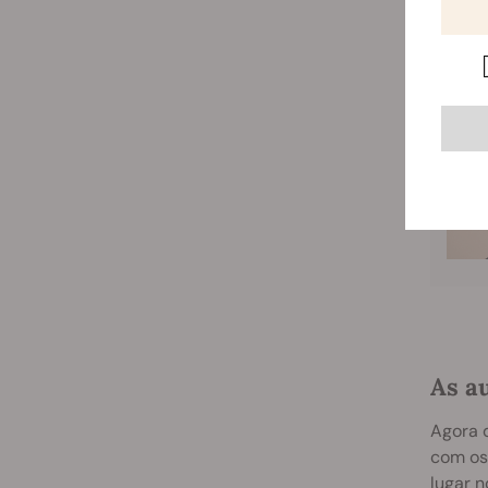
N
Rela
As a
Agora q
com os
lugar n