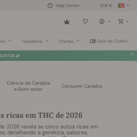
EUR €
Help Center
Saved
items
Guia de Cultivo
ivo
Headshop
Ofertas
UST26 🌿
Ciência da Canábis
Consumir Canábis
e Bem-estar
os ricas em THC de 2026
de 2026 revela as cinco autos ricas em
s, detalhando a genética, sabores,