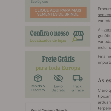
Procur
sement
varieda
As
gen
genétic
varieda
incluin
Finalme
importa
As e
Claro 
tipica
arduam
terpen
Royal Queen Seeds