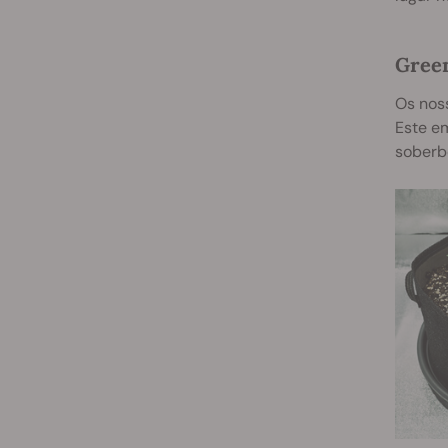
Green
Os noss
Este e
soberb