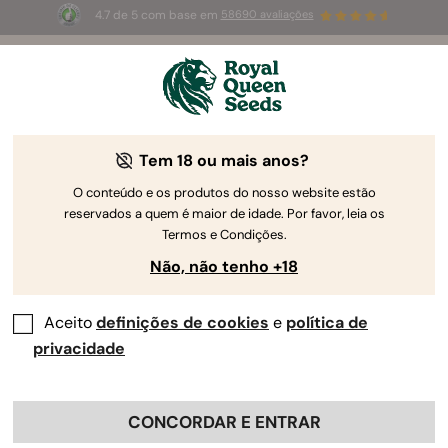
4.7 de 5 com base em
58690 avaliações
🎁
3 sementes White Widow Auto
GRÁTIS para os
primeiros 100 que usarem o código
AUGUST26 🌿
Tem 18 ou mais anos?
The RQS Blog
O conteúdo e os produtos do nosso website estão
reservados a quem é maior de idade. Por favor, leia os
Blogues sobre o estilo de vida canábis
Estirpe
Termos e Condições.
Não, não tenho +18
2 Blogs about "Instrumentos e Acessórios"
Aceito
definições de cookies
e
política de
A canábis é mais do que uma mera planta — é uma
privacidade
experiência. E à medida que o nosso conhecimento
relativo à erva melhora, estamos a arranjar ferramentas
cada vez mais inteligentes para nos ajudar a maximizar a
CONCORDAR E ENTRAR
experiência única que esta fornece. Abaixo, revelamos