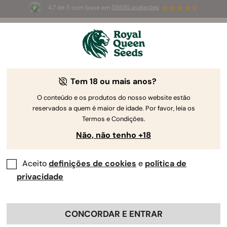
4.7 de 5 com base em
58690 avaliações
🎁
3 sementes White Widow Auto
GRÁTIS para os
primeiros 100 que usarem o código
AUGUST26 🌿
Tem 18 ou mais anos?
The RQS Blog
O conteúdo e os produtos do nosso website estão
reservados a quem é maior de idade. Por favor, leia os
Ciência da Canábis e Bem-estar
Consumir Ca
Termos e Condições.
Não, não tenho +18
2 Blogs about "Terpenos"
Aceito
definições de cookies
e
política de
Há mais na erva além do THC! Os terpenos da canábis
privacidade
formam um componente essencial da experiência da
marijuana, desde sabores e aroma até efeitos de cada
estirpe. Expanda o seu conhecimento botânico com
CONCORDAR E ENTRAR
blogues que cobrem os efeitos dos terpenos, extração