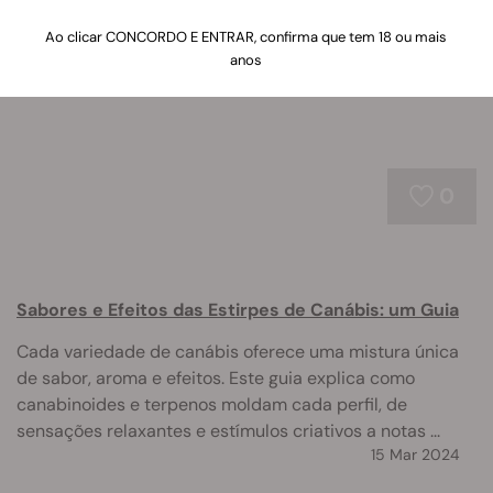
dos terpenos e como estes compostos estabelecem
sinergia com os canabinoides.
Ao clicar CONCORDO E ENTRAR, confirma que tem 18 ou mais
anos
0
Sabores e Efeitos das Estirpes de Canábis: um Guia
Cada variedade de canábis oferece uma mistura única
de sabor, aroma e efeitos. Este guia explica como
canabinoides e terpenos moldam cada perfil, de
sensações relaxantes e estímulos criativos a notas ...
15 Mar 2024