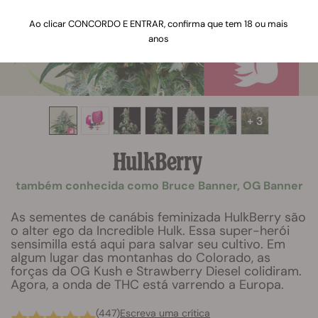
Ao clicar CONCORDO E ENTRAR, confirma que tem 18 ou mais
anos
+ 3
HulkBerry
também conhecida como Bruce Banner, OG Banner
As sementes de canábis feminizada HulkBerry são
o alter ego da Incredible Hulk. Essa super-herói
sensimilla está aqui para salvar seu cultivo. Em
algum lugar das montanhas do Colorado, as
forças da OG Kush e Strawberry Diesel colidiram.
Agora, a onda de THC está varrendo a Europa.
(447)
Escreva uma crítica