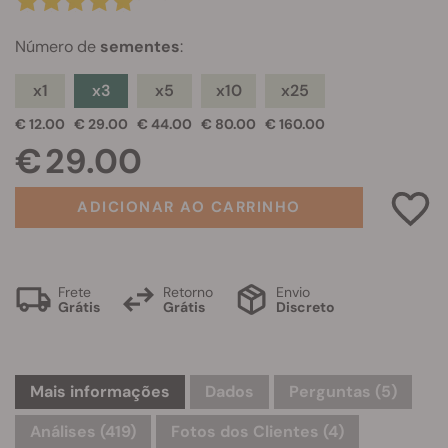
Número de
sementes
:
x1
x3
x5
x10
x25
€ 12.00
€ 29.00
€ 44.00
€ 80.00
€ 160.00
€ 29.00
ADICIONAR AO CARRINHO
Frete
Retorno
Envio
Grátis
Grátis
Discreto
Mais informações
Dados
Perguntas
(5)
Análises (419)
Fotos dos Clientes (4)