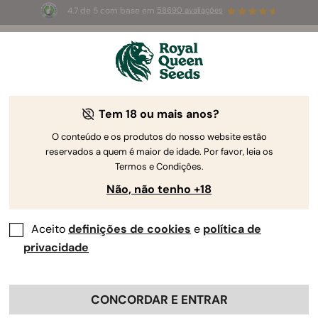
4.7 de 5 com base em
58690 avaliações
☀️
Summer Sales
: até 50%
de desconto! ⏤
Compre agora
🛍️
Tem 18 ou mais anos?
O conteúdo e os produtos do nosso website estão
reservados a quem é maior de idade. Por favor, leia os
Termos e Condições.
Não, não tenho +18
Aceito
definições de cookies
e
política de
privacidade
CONCORDAR E ENTRAR