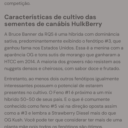
competição.
Características de cultivo das
sementes de canábis HulkBerry
A Bruce Banner da RQS é uma híbrida com dominância
sativa, predominantemente exibindo o fenótipo #3, que
ganhou fama nos Estados Unidos. Essa é a menina com a
aparência OG e tons sutis de morango que ganharam a
HTCC em 2014. A maioria dos growers não resistem aos
nuggets densos e cheirosos, com sabor doce e frutado.
Entretanto, ao menos dois outros fenótipos igualmente
interessantes possuem o potencial de estarem
presentes no cultivo. O Feno #1 é próximo a um mix
híbrido 50-50 de seus pais. E o que é comumente
conhecido como feno #5 vai na direção oposta assim
como a #3 e lembra a Strawberry Diesel mais do que
OG Kush. Você pode ter que considerar ter mais de uma
planta mãe pois todos os fenótipos são ótimos.