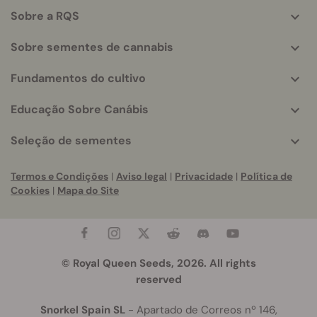
helpful
Sobre a RQS
info
Sobre sementes de cannabis
Fundamentos do cultivo
Educação Sobre Canábis
Seleção de sementes
Termos e Condições
|
Aviso legal
|
Privacidade
|
Política de
Cookies
|
Mapa do Site
© Royal Queen Seeds, 2026. All rights
reserved
Snorkel Spain SL
- Apartado de Correos nº 146,