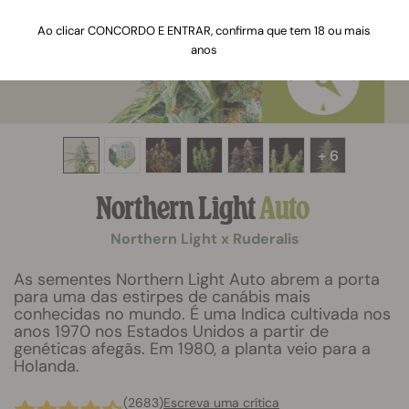
Ao clicar CONCORDO E ENTRAR, confirma que tem 18 ou mais
anos
+ 6
Northern Light
Auto
Northern Light x Ruderalis
As sementes Northern Light Auto abrem a porta
para uma das estirpes de canábis mais
conhecidas no mundo. É uma Indica cultivada nos
anos 1970 nos Estados Unidos a partir de
genéticas afegãs. Em 1980, a planta veio para a
Holanda.
(2683)
Escreva uma crítica