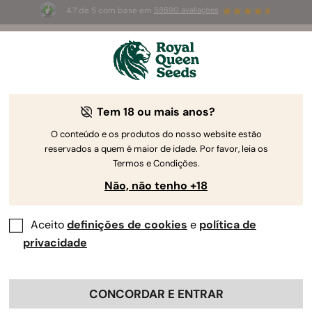
4.7 de 5 com base em
58690 avaliações
🎁
3 sementes White Widow Auto
GRÁTIS para os
primeiros 100 que usarem o código
AUGUST26 🌿
-25%
Tem 18 ou mais anos?
O conteúdo e os produtos do nosso website estão
reservados a quem é maior de idade. Por favor, leia os
Termos e Condições.
Não, não tenho +18
Aceito
definições de cookies
e
política de
privacidade
CONCORDAR E ENTRAR