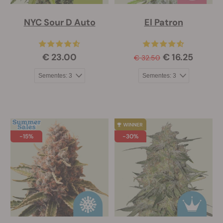
NYC Sour D Auto
El Patron
€ 23.00
€ 16.25
€ 32.50
-15%
-30%