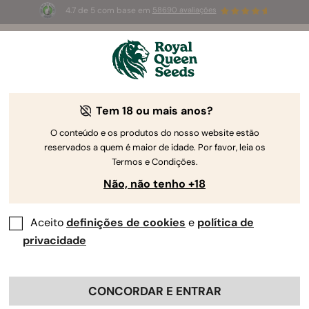
4.7 de 5 com base em
58690 avaliações
☀️
Summer Sales
: até 50%
de desconto! ⏤
Compre agora
🛍️
Tem 18 ou mais anos?
Vencedoras da
O conteúdo e os produtos do nosso website estão
Taça Canábis
reservados a quem é maior de idade. Por favor, leia os
Termos e Condições.
Explore estirpes galardoadas exclusivas
Não, não tenho +18
Todas
Feminizadas
Híbrida F1
Automáticas
Aceito
definições de cookies
e
política de
privacidade
CONCORDAR E ENTRAR