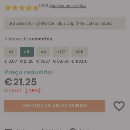
(203)
Escreva uma crítica
3rd place at Highlife Cannabis Cup (Medical Cannabis)
Número de
sementes
:
x1
x3
x5
x10
x25
€ 8.07
€ 21.25
€ 31.87
€ 59.50
€ 119.00
Preço reduzido!
€ 21.25
€ 25.00
(-15%)
ADICIONAR AO CARRINHO