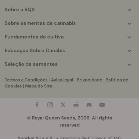
helpful
Sobre a RQS
info
Sobre sementes de cannabis
Fundamentos do cultivo
Educação Sobre Canábis
Seleção de sementes
Termos e Condições
|
Aviso legal
|
Privacidade
|
Política de
Cookies
|
Mapa do Site
© Royal Queen Seeds, 2026. All rights
reserved
Snorkel Spain SL
- Apartado de Correos nº 146,