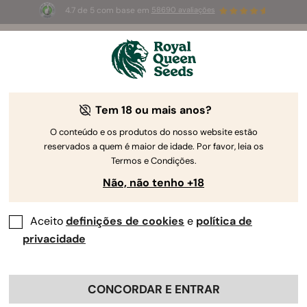
4.7 de 5 com base em
58690 avaliações
🎁
3 sementes White Widow Auto
GRÁTIS para os
primeiros 100 que usarem o código
AUGUST26 🌿
Tem 18 ou mais anos?
-15%
O conteúdo e os produtos do nosso website estão
reservados a quem é maior de idade. Por favor, leia os
Termos e Condições.
Não, não tenho +18
Aceito
definições de cookies
e
política de
privacidade
CONCORDAR E ENTRAR