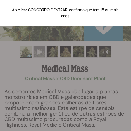
Ao clicar CONCORDO E ENTRAR, confirma que tem 18 ou mais
anos
+ 4
Medical Mass
Critical Mass x CBD Dominant Plant
As sementes Medical Mass dão lugar a plantas
monstro ricas em CBD e galardoadas que
proporcionam grandes colheitas de flores
muitíssimo resinosas. Esta estirpe de canábis
combina a melhor genética de outras estirpes de
CBD muitíssimo procuradas como a Royal
Highness, Royal Medic e Critical Mass.