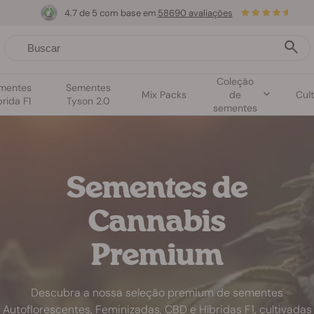
4.7 de 5 com base em
58690 avaliações
Coleção
mentes
Sementes
Mix Packs
de
Cult
brida F1
Tyson 2.0
sementes
Sementes de
Cannabis
Premium
Descubra a nossa seleção premium de sementes
Autoflorescentes, Feminizadas, CBD e Híbridas F1, cultivadas