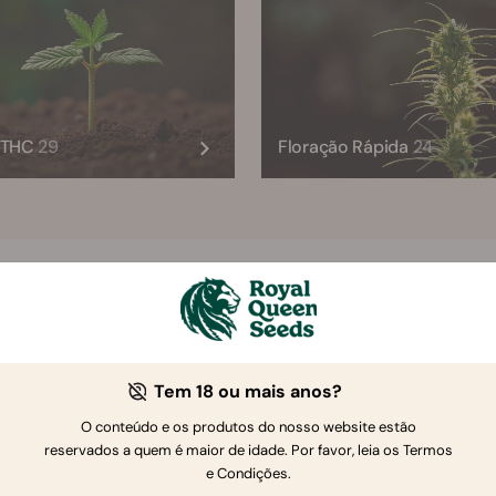
o THC
29
Floração Rápida
24
A RQS recomenda
Automáticas
Feminizadas
CBD
Tem 18 ou mais anos?
O conteúdo e os produtos do nosso website estão
reservados a quem é maior de idade. Por favor, leia os Termos
e Condições.