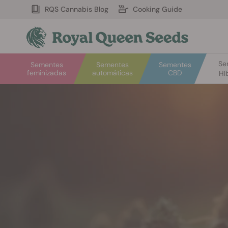
RQS Cannabis Blog
Cooking Guide
Se
Sementes
Sementes
Sementes
feminizadas
automáticas
CBD
Hí
Welcome
to
Royal
Queen
Seeds