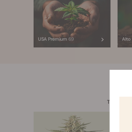
USA Premium
69
Alt
Todas
-15%