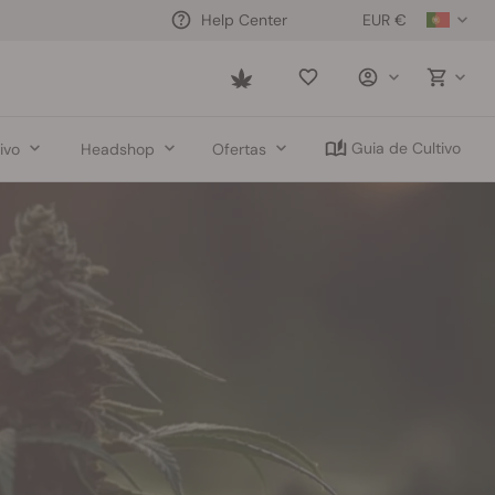
EUR €
Help Center
Saved
items
Guia de Cultivo
ivo
Headshop
Ofertas