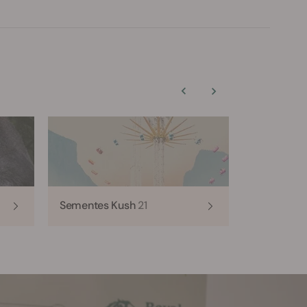
Sementes Kush
21
Sementes