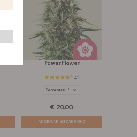
uto
Power Flower
(427)
Sementes:
3
€ 20.00