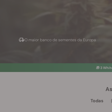
O maior banco de sementes da Europa
🎁
3 Whit
As
Todas