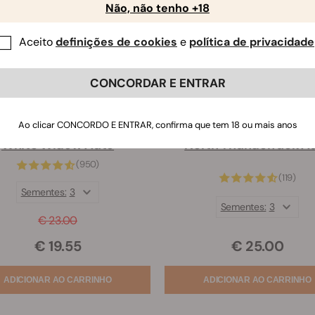
Não, não tenho +18
Aceito
definições de cookies
e
política de privacidade
CONCORDAR E ENTRAR
Ao clicar CONCORDO E ENTRAR, confirma que tem 18 ou mais anos
White Widow Auto
North Thunderfuck A
(950)
(119)
Sementes:
3
Sementes:
3
€ 23.00
€ 25.00
€ 19.55