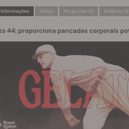
 informações
Dados
Perguntas
(1)
Análises (5
to 44: proporciona pancadas corporais po