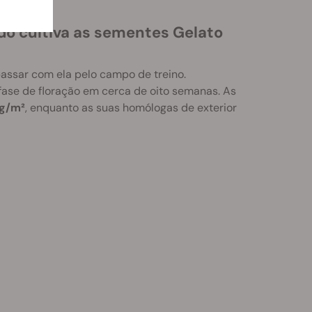
ndo cultiva as sementes Gelato
passar com ela pelo campo de treino.
fase de floração em cerca de oito semanas. As
g/m²
, enquanto as suas homólogas de exterior