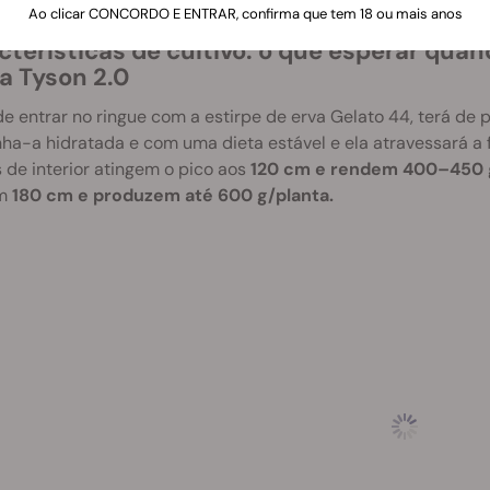
Ao clicar CONCORDO E ENTRAR, confirma que tem 18 ou mais anos
cterísticas de cultivo: o que esperar qua
a Tyson 2.0
e entrar no ringue com a estirpe de erva Gelato 44, terá de 
a-a hidratada e com uma dieta estável e ela atravessará a 
 de interior atingem o pico aos
120 cm e rendem 400–450 
em
180 cm e produzem até 600 g/planta.