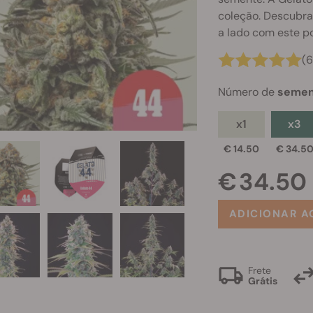
coleção. Descubra
a lado com este po
(
Número de
semen
x1
x3
€ 14.50
€ 34.5
€ 34.50
ADICIONAR A
Frete
Grátis