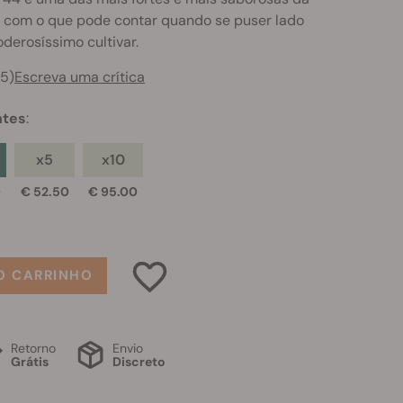
 com o que pode contar quando se puser lado
derosíssimo cultivar.
65)
Escreva uma crítica
tes
:
x5
x10
0
€ 52.50
€ 95.00
O CARRINHO
Retorno
Envio
Grátis
Discreto