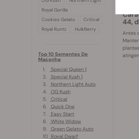
OG Kush
Northern Light
Royal Gorilla
Cara
Cookies Gelato
Critical
44, d
Royal Runtz
HulkBerry
Antes d
Mantenh
plantas
Top 10 Sementes De
ating
Maconha
1.
Special Queen 1
2.
Special Kush 1
3.
Northern Light Auto
4.
OG Kush
5.
Critical
6.
Quick One
7.
Easy Start
8.
White Widow
9.
Green Gelato Auto
10.
Royal Dwarf