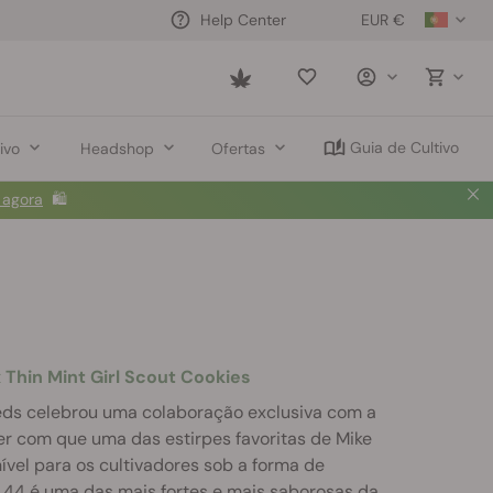
EUR €
Help Center
Saved
items
Guia de Cultivo
ivo
Headshop
Ofertas
 agora
🛍️
 Thin Mint Girl Scout Cookies
ds celebrou uma colaboração exclusiva com a
er com que uma das estirpes favoritas de Mike
ível para os cultivadores sob a forma de
 44 é uma das mais fortes e mais saborosas da