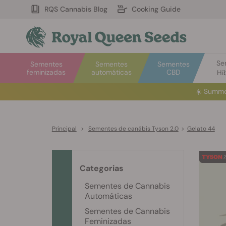
RQS Cannabis Blog
Cooking Guide
Se
Sementes
Sementes
Sementes
feminizadas
automáticas
CBD
Hí
☀️
Summe
Principal
>
Sementes de canábis Tyson 2.0
>
Gelato 44
Categorias
Sementes de Cannabis
Automáticas
Sementes de Cannabis
Feminizadas