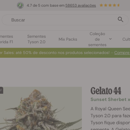
4.7 de 5 com base em
58653 avaliações
Coleção
mentes
Sementes
Mix Packs
de
Cult
brida F1
Tyson 2.0
sementes
r Sales
: até 50% de desconto nos produtos selecionados! ⏤
Compre
Gelato 44
Sunset Sherbet x
A Royal Queen See
Tyson 2.0 para faz
Tyson fique dispon
semente. A Gelato