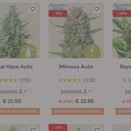
-15%
-40%
al Haze Auto
Mimosa Auto
Roya
(701)
(326)
ementes:
3
Sementes:
3
Se
€ 21.50
€ 22.95
€ 27.00
€ 2
-25%