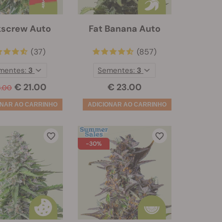
kscrew Auto
Fat Banana Auto
(37)
(857)
mentes:
3
Sementes:
3
€ 21.00
€ 23.00
8.00
-30%