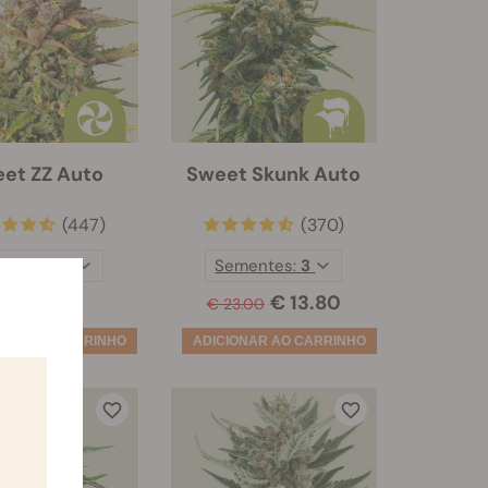
et ZZ Auto
Sweet Skunk Auto
(447)
(370)
mentes:
3
Sementes:
3
€ 25.00
€ 13.80
€ 23.00