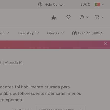
EUR €
Help Center
Saved
items
Guia de Cultivo
ivo
Headshop
Ofertas
D
Híbrida F1
centes foi habilmente cruzada para
 canábis autoflorescentes demoram menos
 temporada.