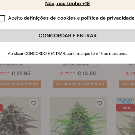
Não, não tenho +18
Aceito
definições de cookies
e
política de privacidade
CONCORDAR E ENTRAR
rry Pie Auto
Tropicana Cookies
Trai
Purple Auto
(41)
(41)
Ao clicar CONCORDO E ENTRAR, confirma que tem 18 ou mais anos
ementes:
3
Sementes:
3
Se
€ 22.95
€ 13.50
27.00
€ 27.00
€ 2
-30%