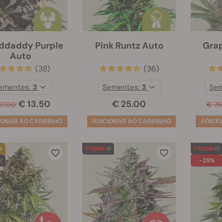
ddaddy Purple
Pink Runtz Auto
Gra
Auto
(38)
(36)
ementes:
3
Sementes:
3
Se
€ 13.50
€ 25.00
27.00
€ 75
-25%