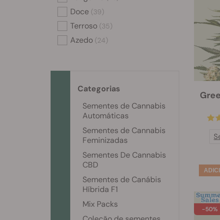
Doce
(39)
Terroso
(35)
Azedo
(24)
Categorias
Gree
Sementes de Cannabis
Automáticas
Sementes de Cannabis
S
Feminizadas
Sementes De Cannabis
CBD
Sementes de Canábis
Híbrida F1
Mix Packs
-50%
Coleção de sementes