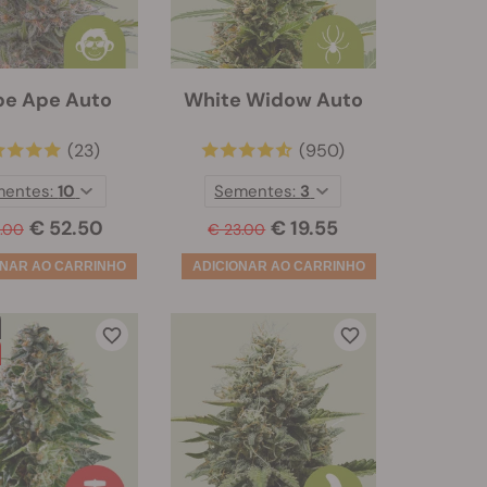
pe Ape Auto
White Widow Auto
(23)
(950)
mentes:
10
Sementes:
3
€ 52.50
€ 19.55
.00
€ 23.00