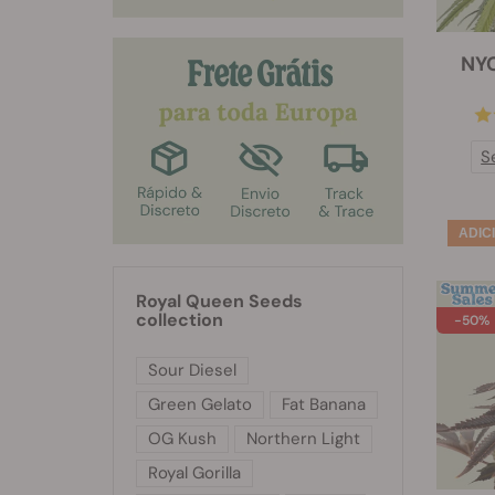
NYC
S
Royal Queen Seeds
collection
-50%
Sour Diesel
Green Gelato
Fat Banana
OG Kush
Northern Light
Royal Gorilla