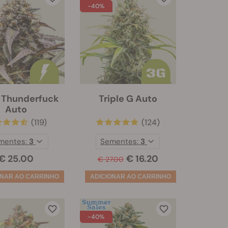
-40%
 Thunderfuck
Triple G Auto
Auto
(119)
(124)
mentes:
3
Sementes:
3
€ 25.00
€ 16.20
€ 27.00
-40%