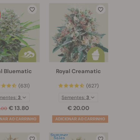
l Bluematic
Royal Creamatic
(631)
(627)
mentes:
3
Sementes:
3
€ 13.80
€ 20.00
3.00