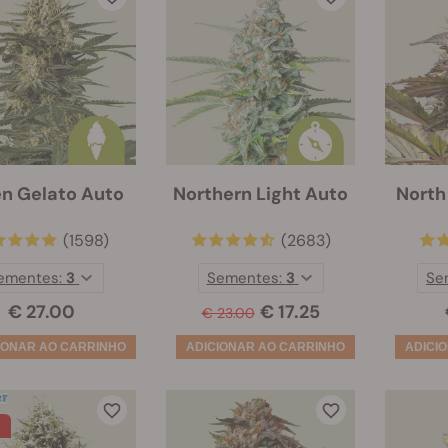
n Gelato Auto
Northern Light Auto
North
(1598)
(2683)
ementes:
3
Sementes:
3
Se
€ 27.00
€ 17.25
€ 23.00