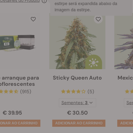
 Detalhes do Produto
estirpe será expandida abaixo da
imagem da estirpe.
e arranque para
Sticky Queen Auto
Mexic
oflorescentes
(915)
(5)
Sementes:
3
Se
€ 39.95
€ 30.50