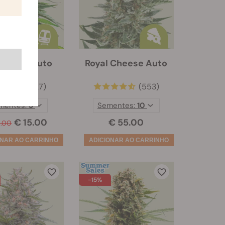
nwreck Auto
Royal Cheese Auto
(27)
(553)
mentes:
3
Sementes:
10
€ 15.00
€ 55.00
5.00
-15%