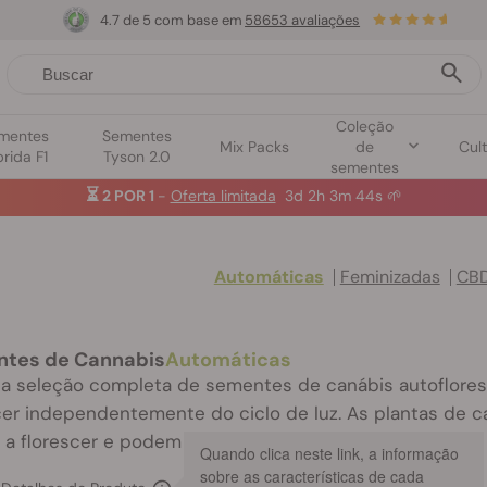
4.7 de 5 com base em
58653 avaliações
Coleção
mentes
Sementes
Mix Packs
de
Cult
brida F1
Tyson 2.0
sementes
⏳
2 POR 1
-
Oferta limitada
3d 2h 3m 42s
🌱
Automáticas
Feminizadas
CB
tes de Cannabis
Automáticas
a seleção completa de sementes de canábis autoflores
cer independentemente do ciclo de luz. As plantas de
a florescer e podem ser colhidas várias vezes numa só
Quando clica neste link, a informação
sobre as características de cada