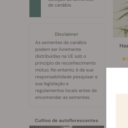
de canábis
Disclaimer
As sementes de canábis
Haz
podem ser livremente
distribuídas na UE sob o
princípio de reconhecimento
mútuo. No entanto, é da sua
S
responsabilidade pesquisar a
€ 6
sua legislação e
regulamentos locais antes de
encomendar as sementes.
-15%
Cultivo de autoflorescentes