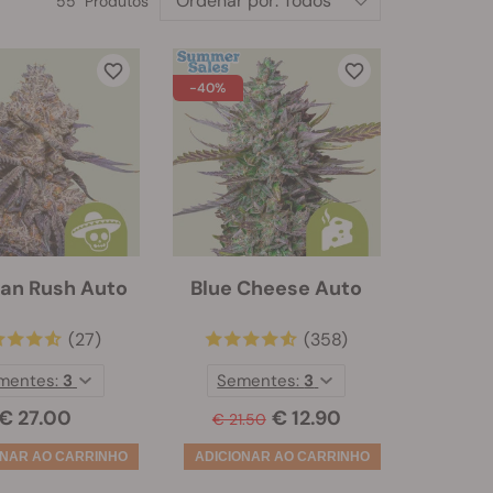
Ordenar por:
Todos
55 Produtos
-40%
an Rush Auto
Blue Cheese Auto
(27)
(358)
mentes:
3
Sementes:
3
€ 27.00
€ 12.90
€ 21.50