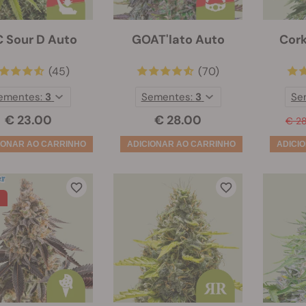
 Sour D Auto
GOAT'lato Auto
Cor
(45)
(70)
ementes:
3
Sementes:
3
Se
€ 23.00
€ 28.00
€ 2