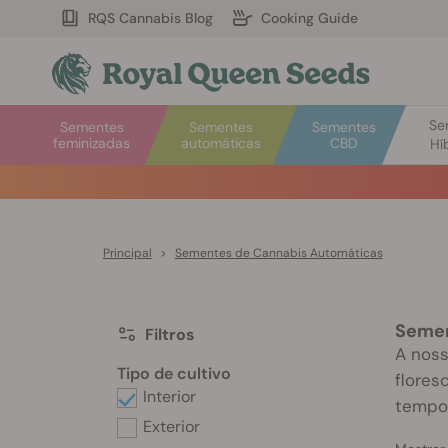
RQS Cannabis Blog
Cooking Guide
Se
Sementes
Sementes
Sementes
feminizadas
automáticas
CBD
Hí
Principal
>
Sementes de Cannabis Automáticas
Semen
Filtros
A noss
Tipo de cultivo
flores
Interior
tempo 
Exterior