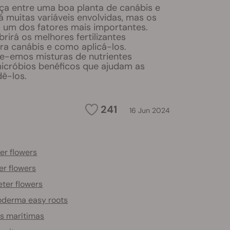
nça entre uma boa planta de canábis e
 muitas variáveis envolvidas, mas os
o um dos fatores mais importantes.
rirá os melhores fertilizantes
ara canábis e como aplicá-los.
e-emos misturas de nutrientes
micróbios benéficos que ajudam as
dê-los.
241
16 Jun 2024
er flowers
er flowers
ter flowers
oderma easy roots
s marítimas