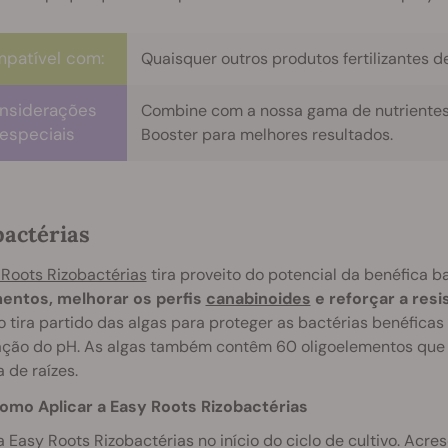
patível com:
Quaisquer outros produtos fertilizantes d
nsiderações
Combine com a nossa gama de nutrientes 
especiais
Booster para melhores resultados.
bactérias
 Roots Rizobactérias
tira proveito do potencial da benéfica b
entos, melhorar os perfis
canabinoides
e reforçar a resi
 tira partido das algas para proteger as bactérias benéficas c
uação do pH. As algas também contêm 60 oligoelementos que 
 de raízes.
omo Aplicar a Easy Roots Rizobactérias
 a Easy Roots Rizobactérias no início do ciclo de cultivo. Ac