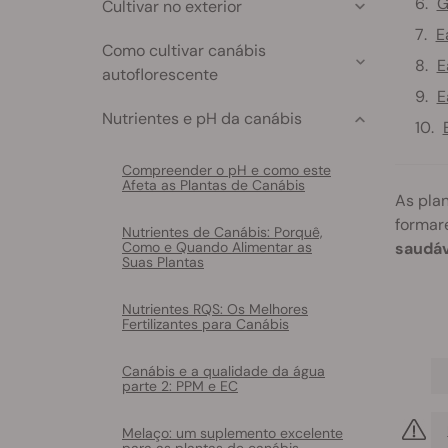
G
Cultivar no exterior
E
Como cultivar canábis
E
autoflorescente
E
Nutrientes e pH da canábis
Compreender o pH e como este
Afeta as Plantas de Canábis
As plan
formar
Nutrientes de Canábis: Porquê,
Como e Quando Alimentar as
saudáv
Suas Plantas
Nutrientes RQS: Os Melhores
Fertilizantes para Canábis
Canábis e a qualidade da água
parte 2: PPM e EC
Melaço: um suplemento excelente