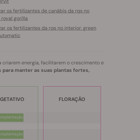
rvit
izar os fertilizantes de canábis da rqs no
 royal gorilla
izar os fertilizantes da rqs no interior: green
automatic
criarem energia, facilitarem o crescimento e
 para manter as suas plantas fortes,
GETATIVO
FLORAÇÃO
ansplantação
ansplantação