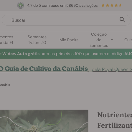
4.7 de 5 com base em
58690 avaliações
Coleção
mentes
Sementes
Mix Packs
de
Cult
brida F1
Tyson 2.0
sementes
e Widow Auto grátis
para os primeiros 100 que usarem o código
AUG
O Guia de Cultivo da Canábis
pela Royal Queen 
anábis
Nutriente
Fertilizan