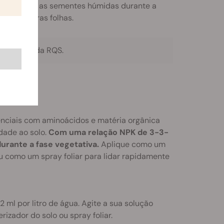
ara manter as sementes húmidas durante a
as primeiras folhas.
e canábis da RQS.
nciais com aminoácidos e matéria orgânica
dade ao solo.
Com uma relação NPK de 3-3-
urante a fase vegetativa.
Aplique como um
 como um spray foliar para lidar rapidamente
2 ml por litro de água. Agite a sua solução
izador do solo ou spray foliar.