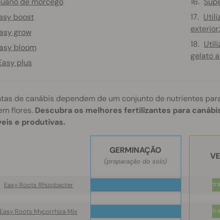
uano de morcego
Supe
asy boost
Util
exterior:
asy grow
Util
asy bloom
gelato 
Easy plus
tas de canábis dependem de um conjunto de nutrientes para 
em flores.
Descubra os melhores fertilizantes para canábis
eis e produtivas.
GERMINAÇÃO
VE
(preparação do solo)
tr
Easy Roots Rhizobacter
tr
Easy Roots Mycorrhiza Mix