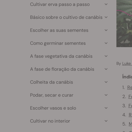
Cultivar erva passo a passo
Básico sobre o cultivo de canábis
Escolher as suas sementes
Como germinar sementes
A fase vegetativa da canábis
By
Luke
A fase de floração da canábis
Índi
Colheita da canábis
Re
Podar, secar e curar
F
F
Escolher vasos e solo
R
Cultivar no interior
M