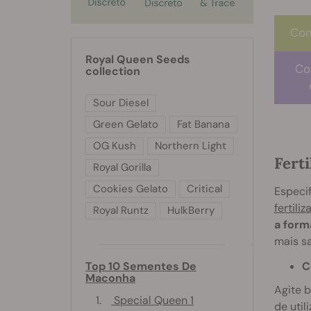
Com
Royal Queen Seeds
Co
collection
Sour Diesel
Green Gelato
Fat Banana
OG Kush
Northern Light
Ferti
Royal Gorilla
Cookies Gelato
Critical
Especif
fertili
Royal Runtz
HulkBerry
a form
mais s
Top 10 Sementes De
C
Maconha
Agite b
1.
Special Queen 1
de util