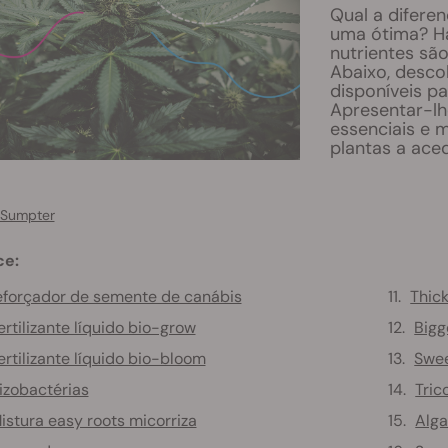
Qual a difere
uma ótima? Há
nutrientes sã
Abaixo, descob
disponíveis p
Apresentar-lh
essenciais e 
plantas a ace
 Sumpter
ce:
forçador de semente de canábis
Thick
ertilizante líquido bio-grow
Bigg
ertilizante líquido bio-bloom
Swee
izobactérias
Tric
istura easy roots micorriza
Alga