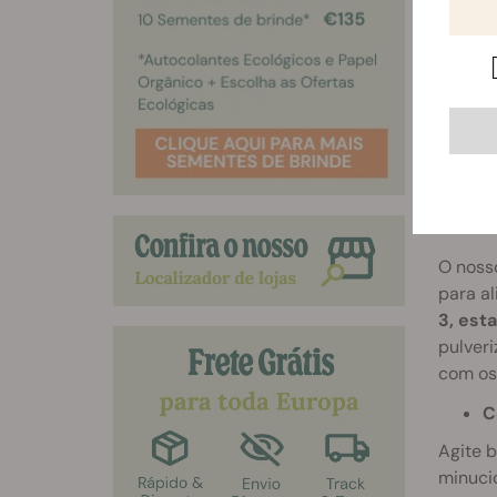
minuci
germina
Com
Ferti
O nos
para al
3, est
pulver
com os 
C
Agite b
minucio