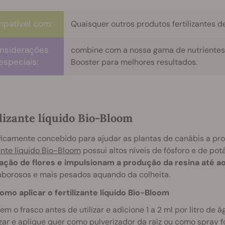
patível com:
Quaisquer outros produtos fertilizantes d
nsiderações
combine com a nossa gama de nutrientes 
especiais:
Booster para melhores resultados.
lizante líquido Bio-Bloom
icamente concebido para ajudar as plantas de canábis a pros
zante líquido Bio-Bloom
possui altos níveis de fósforo e de pot
ação de flores e impulsionam a produção da resina até ao
aborosos e mais pesados aquando da colheita.
omo aplicar o fertilizante líquido Bio-Bloom
em o frasco antes de utilizar e adicione 1 a 2 ml por litro d
izar e aplique quer como pulverizador da raiz ou como spray fo