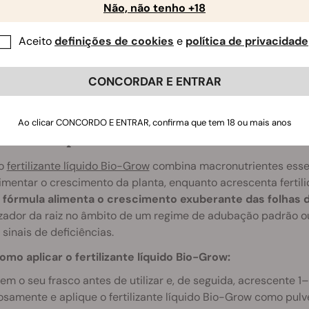
osamente e utilize passado um dia da preparação. Aplique p
Não, não tenho +18
ção e nutra as plântulas antes de estas desenvolverem as su
Aceito
definições de cookies
e
política de privacidade
patível com:
Quaisquer outros produtos fertilizantes d
CONCORDAR E ENTRAR
Ao clicar CONCORDO E ENTRAR, confirma que tem 18 ou mais anos
lizante líquido Bio-Grow
so
fertilizante líquido Bio-Grow
combina macronutrientes esse
imentar o crescimento da planta, enquanto acrescenta fertili
a fórmula alimenta o crescimento exuberante das folhas d
izador da raiz no âmbito de um regime de adubação padrão ou
sinais de deficiências.
omo aplicar o fertilizante líquido Bio-Grow:
em o seu frasco antes de utilizar e, de seguida, acrescente 1–
samente e aplique o fertilizante líquido Bio-Grow como pulver