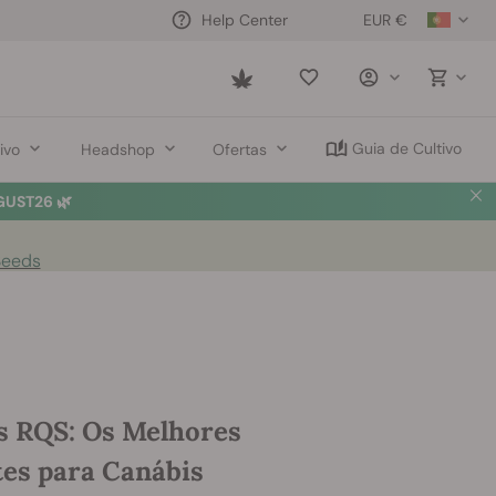
EUR €
Help Center
Saved
items
Guia de Cultivo
ivo
Headshop
Ofertas
UST26 🌿
Seeds
s RQS: Os Melhores
tes para Canábis