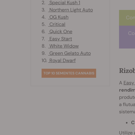
2.
Special Kush 1
3.
Northern Light Auto
4.
OG Kush
Com
5.
Critical
6.
Quick One
Co
7.
Easy Start
8.
White Widow
9.
Green Gelato Auto
10.
Royal Dwarf
Rizo
TOP 10 SEMENTES CANNABIS
A
Easy
rendim
produto
a flut
sistema
C
Utilize