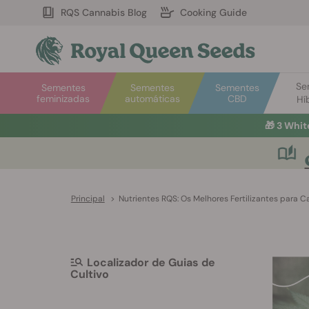
RQS Cannabis Blog
Cooking Guide
Se
Sementes
Sementes
Sementes
feminizadas
automáticas
CBD
Hí
🎁
3 Whit
Principal
>
Nutrientes RQS: Os Melhores Fertilizantes para C
Localizador de Guias de
Cultivo