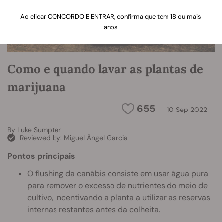
Ao clicar CONCORDO E ENTRAR, confirma que tem 18 ou mais
anos
Como e quando lavar as plantas de
marijuana
655
10 Sep 2022
By
Luke Sumpter
Reviewed by:
Miguel Ángel Garcia
Pontos principais
O flushing da canábis consiste em usar água pura
para remover o excesso de nutrientes do meio de
cultivo, incentivando a planta a utilizar as reservas
internas restantes antes da colheita.