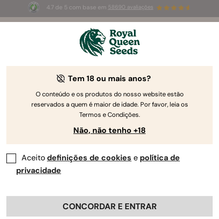
4.7 de 5 com base em
58690 avaliações
☀️
Summer Sales
: até 50%
de desconto! ⏤
Compre agora
🛍️
pela Royal Queen Seeds
O Guia de Cultivo da Canábis
Tem 18 ou mais anos?
O conteúdo e os produtos do nosso website estão
reservados a quem é maior de idade. Por favor, leia os
Localizador de Guias de Cultivo
Termos e Condições.
Não, não tenho +18
Aceito
definições de cookies
e
política de
privacidade
CONCORDAR E ENTRAR