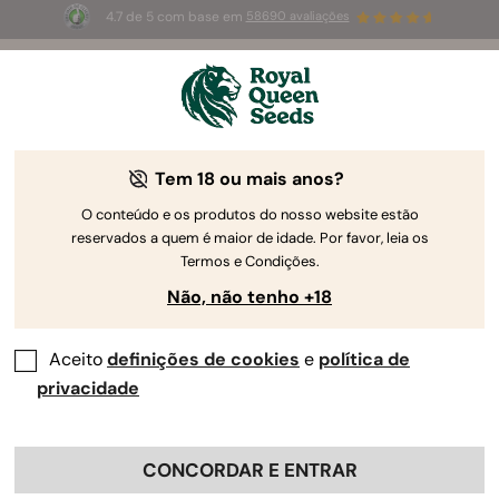
4.7 de 5 com base em
58690 avaliações
☀️
Summer Sales
: até 50%
de desconto! ⏤
Compre agora
🛍️
pela Royal Queen Seeds
O Guia de Cultivo da Canábis
Tem 18 ou mais anos?
O conteúdo e os produtos do nosso website estão
reservados a quem é maior de idade. Por favor, leia os
Localizador de Guias de Cultivo
Termos e Condições.
Não, não tenho +18
Aceito
definições de cookies
e
política de
privacidade
CONCORDAR E ENTRAR