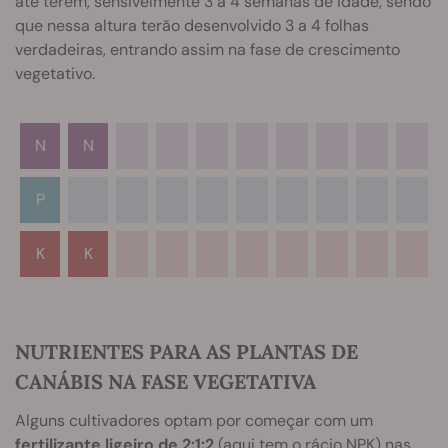
até terem, sensivelmente 3 a 4 semanas de idade, sendo
que nessa altura terão desenvolvido 3 a 4 folhas
verdadeiras, entrando assim na fase de crescimento
vegetativo.
N
N
P
K
K
NUTRIENTES PARA AS PLANTAS DE
CANÁBIS NA FASE VEGETATIVA
Alguns cultivadores optam por começar com um
fertilizante ligeiro de 2:1:2
(aqui tem o rácio NPK) nas