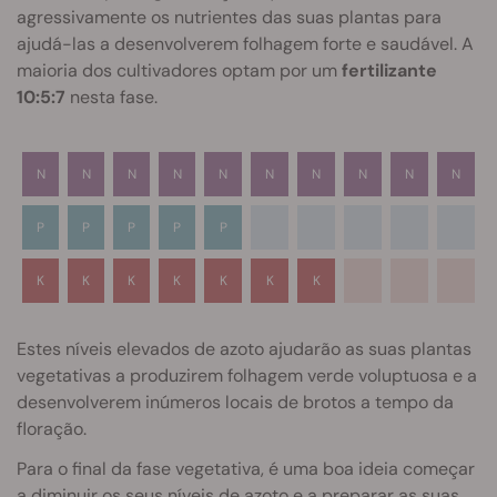
agressivamente os nutrientes das suas plantas para
ajudá-las a desenvolverem folhagem forte e saudável. A
maioria dos cultivadores optam por um
fertilizante
10:5:7
nesta fase.
N
N
N
N
N
N
N
N
N
N
P
P
P
P
P
K
K
K
K
K
K
K
Estes níveis elevados de azoto ajudarão as suas plantas
vegetativas a produzirem folhagem verde voluptuosa e a
desenvolverem inúmeros locais de brotos a tempo da
floração.
Para o final da fase vegetativa, é uma boa ideia começar
a diminuir os seus níveis de azoto e a preparar as suas