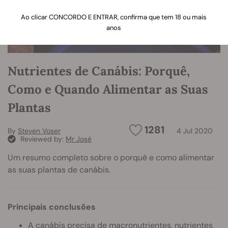
Ao clicar CONCORDO E ENTRAR, confirma que tem 18 ou mais
anos
Nutrientes de Canábis: Porquê,
Como e Quando Alimentar as Suas
Plantas
1281
By
Steven Voser
4 Jul 2020
Reviewed by:
Mr José
Um resumo completo sobre o porquê e como alimentar
as suas plantas de canábis.
Principais conclusões
A canábis precisa de macronutrientes, nutrientes