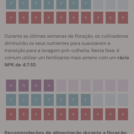
P
P
P
P
P
P
P
K
K
K
K
K
K
K
K
K
K
Durante as últimas semanas de floração, os cultivadores
diminuirão os seus nutrientes para suavizarem a
transição para a lavagem pré-colheita. Nesta fase, é
comum utilizar um fertilizante mais ameno com um
rácio
NPK de 4:7:10
.
N
N
N
N
P
P
P
P
P
P
P
K
K
K
K
K
K
K
K
K
K
Recomendações de alimentação durante a floração: