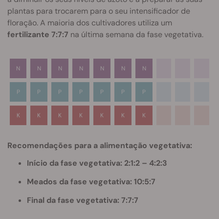
plantas para trocarem para o seu intensificador de
floração. A maioria dos cultivadores utiliza um
fertilizante 7:7:7
na última semana da fase vegetativa.
N
N
N
N
N
N
N
P
P
P
P
P
P
P
K
K
K
K
K
K
K
Recomendações para a alimentação vegetativa:
Início da fase vegetativa: 2:1:2 – 4:2:3
Meados da fase vegetativa: 10:5:7
Final da fase vegetativa: 7:7:7