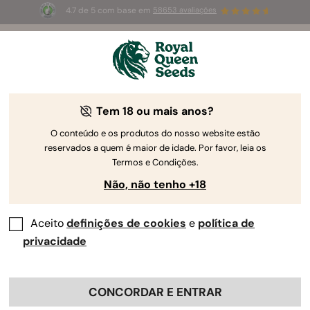
4.7 de 5 com base em
58653 avaliações
☀️
Summer Sales
: até 50%
de desconto! ⏤
Compre agora
🛍️
pela Royal Queen Seeds
O Guia de Cultivo da Canábis
Tem 18 ou mais anos?
O conteúdo e os produtos do nosso website estão
reservados a quem é maior de idade. Por favor, leia os
Localizador de Guias de Cultivo
Termos e Condições.
Não, não tenho +18
Aceito
definições de cookies
e
política de
privacidade
CONCORDAR E ENTRAR