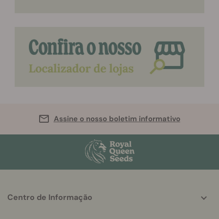
Assine o nosso boletim informativo
More
Centro de Informação
helpful
info