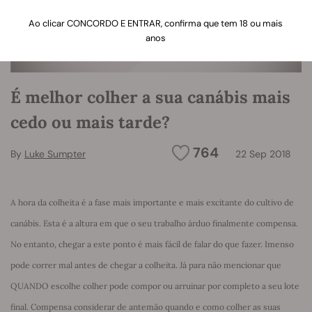
Ao clicar CONCORDO E ENTRAR, confirma que tem 18 ou mais
anos
É melhor colher a sua canábis mais
cedo ou mais tarde?
764
By
Luke Sumpter
22 Sep 2018
A hora da colheita é a fase mais importante e mais excitante do cultivo de
canábis. Esta é a altura em que o seu trabalho árduo finalmente compensa.
No entanto, chegar a este ponto é mais fácil de falar do que fazer. Imenso
pode correr mal antes de chegar a colheita. Já para não mencionar que
QUANDO escolhe colher pode compor ou arruinar por completo a seu lote
final. Compensa considerar de antemão quando e como colher as suas