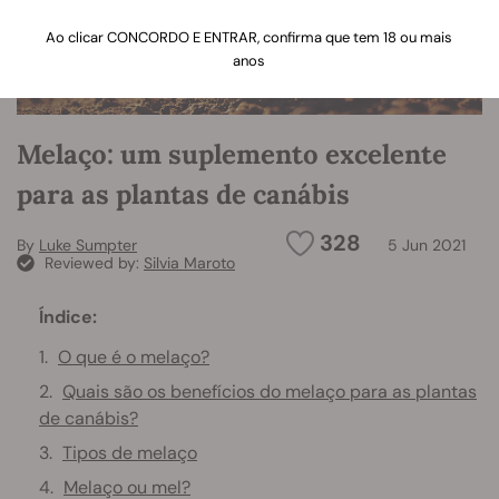
Ao clicar CONCORDO E ENTRAR, confirma que tem 18 ou mais
anos
Melaço: um suplemento excelente
para as plantas de canábis
328
By
Luke Sumpter
5 Jun 2021
Reviewed by:
Silvia Maroto
Índice:
O que é o melaço?
Quais são os benefícios do melaço para as plantas
de canábis?
Tipos de melaço
Melaço ou mel?