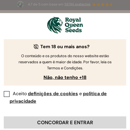
4.7 de 5 com base em
58744 avaliações
☀️
Summer Sales
: até 50%
de desconto! ⏤
Compre agora
🛍️
pela Royal Queen Seeds
O Guia de Cultivo da Canábis
Tem 18 ou mais anos?
O conteúdo e os produtos do nosso website estão
reservados a quem é maior de idade. Por favor, leia os
Localizador de Guias de Cultivo
Termos e Condições.
Não, não tenho +18
Aceito
definições de cookies
e
política de
privacidade
CONCORDAR E ENTRAR