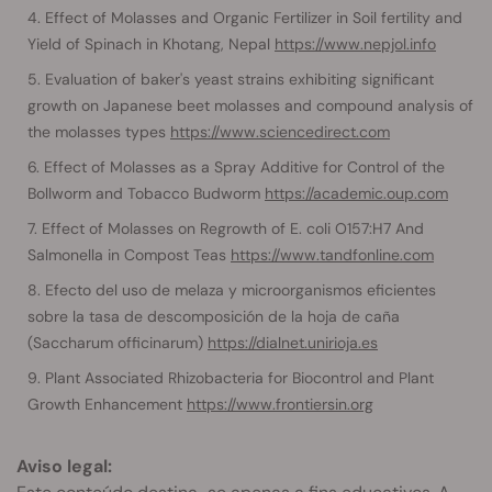
Effect of Molasses and Organic Fertilizer in Soil fertility and
Yield of Spinach in Khotang, Nepal
https://www.nepjol.info
Evaluation of baker's yeast strains exhibiting significant
growth on Japanese beet molasses and compound analysis of
the molasses types
https://www.sciencedirect.com
Effect of Molasses as a Spray Additive for Control of the
Bollworm and Tobacco Budworm
https://academic.oup.com
Effect of Molasses on Regrowth of E. coli O157:H7 And
Salmonella in Compost Teas
https://www.tandfonline.com
Efecto del uso de melaza y microorganismos eficientes
sobre la tasa de descomposición de la hoja de caña
(Saccharum officinarum)
https://dialnet.unirioja.es
Plant Associated Rhizobacteria for Biocontrol and Plant
Growth Enhancement
https://www.frontiersin.org
Aviso legal: