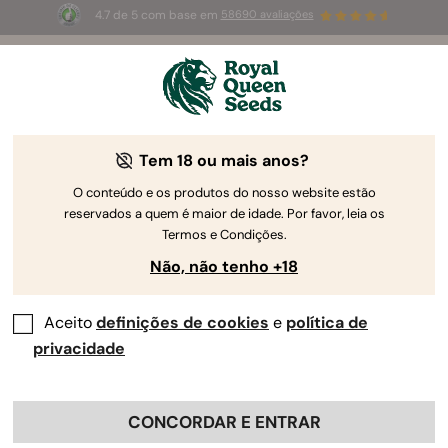
4.7 de 5 com base em
58690 avaliações
🎁
3 sementes White Widow Auto
GRÁTIS para os
primeiros 100 que usarem o código
AUGUST26 🌿
Tem 18 ou mais anos?
The RQS Blog
O conteúdo e os produtos do nosso website estão
reservados a quem é maior de idade. Por favor, leia os
Blogues sobre o estilo de vida canábis
Estirpe
Termos e Condições.
Não, não tenho +18
27 Blogs about "Blogues sobre o estilo de vida
canábis"
Aceito
definições de cookies
e
política de
privacidade
Bem-vindo à área sobre o estilo de vida canábis do
blogue Royal Queen Seeds! Descubra a influência
abrangente que a sua planta favorita tem na cultura,
CONCORDAR E ENTRAR
políticas e como os indivíduos amantes da erva vivem as