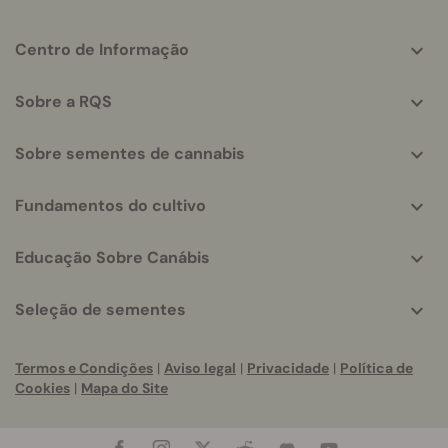
More
Centro de Informação
helpful
info
Sobre a RQS
Sobre sementes de cannabis
Fundamentos do cultivo
Educação Sobre Canábis
Seleção de sementes
Termos e Condições
|
Aviso legal
|
Privacidade
|
Política de
Cookies
|
Mapa do Site