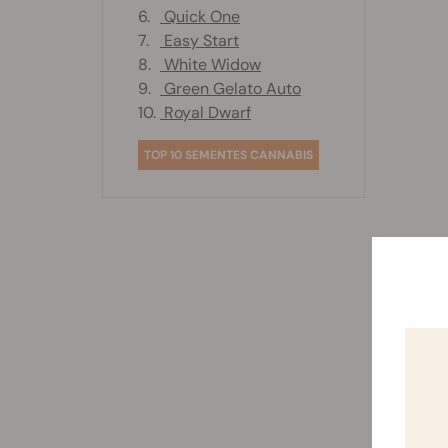
6.
Quick One
7.
Easy Start
8.
White Widow
9.
Green Gelato Auto
10.
Royal Dwarf
TOP 10 SEMENTES CANNABIS