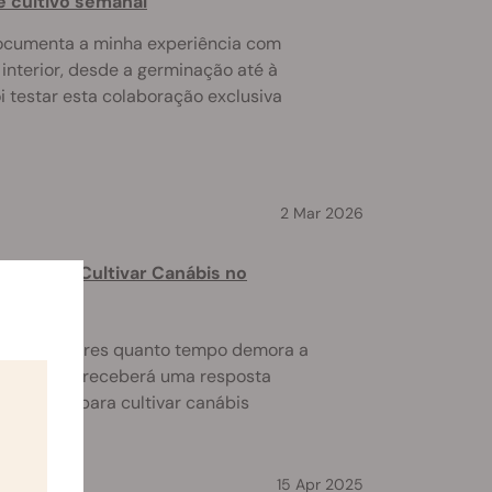
de cultivo semanal
 documenta a minha experiência com
interior, desde a germinação até à
oi testar esta colaboração exclusiva
2 Mar 2026
io Para Cultivar Canábis no
os cultivadores quanto tempo demora a
lmente não receberá uma resposta
 que leva para cultivar canábis
15 Apr 2025