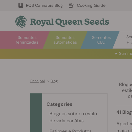
RQS Cannabis Blog
Cooking Guide
Se
Sementes
Sementes
Sementes
feminizadas
automáticas
CBD
Hí
☀️
Summe
Principal
>
Blog
Blogu
esti
c
Categories
41 Blog
Blogues sobre o estilo
de vida canábis
Aperfei
mais ef
Estirpes e Produtos