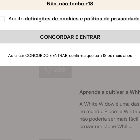
Não, não tenho +18
Relatório de Cultivo da
Aceito
definições de cookies
e
política de privacidade
O relatório de cultivo qu
experiência com o cultiv
CONCORDAR E ENTRAR
objetivo foi empregar uma
económica para ver que tip
Ao clicar CONCORDO E ENTRAR, confirma que tem 18 ou mais anos
296
Aprenda a cultivar a Wh
A White Widow é uma das 
no mundo. E com a White 
não poderia ser mais fácil 
cruzar um clone Whit ...