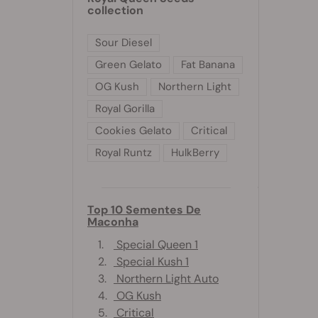
collection
Sour Diesel
Green Gelato
Fat Banana
OG Kush
Northern Light
Royal Gorilla
Cookies Gelato
Critical
Royal Runtz
HulkBerry
Top 10 Sementes De
Maconha
1.
Special Queen 1
2.
Special Kush 1
3.
Northern Light Auto
4.
OG Kush
5.
Critical