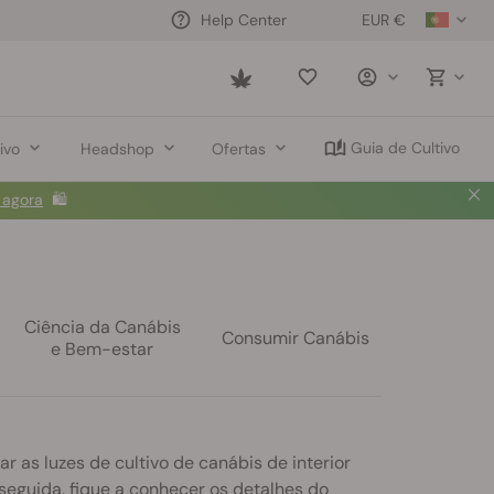
EUR €
Help Center
Saved
items
Guia de Cultivo
ivo
Headshop
Ofertas
 agora
🛍️
Ciência da Canábis
Consumir Canábis
e Bem-estar
r as luzes de cultivo de canábis de interior
seguida, fique a conhecer os detalhes do