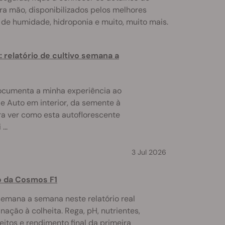
ira mão, disponibilizados pelos melhores
 de humidade, hidroponia e muito, muito mais.
 relatório de cultivo semana a
 documenta a minha experiência ao
e Auto em interior, da semente à
era ver como esta autoflorescente
...
3 Jul 2026
vo da Cosmos F1
mana a semana neste relatório real
nação à colheita. Rega, pH, nutrientes,
feitos e rendimento final da primeira