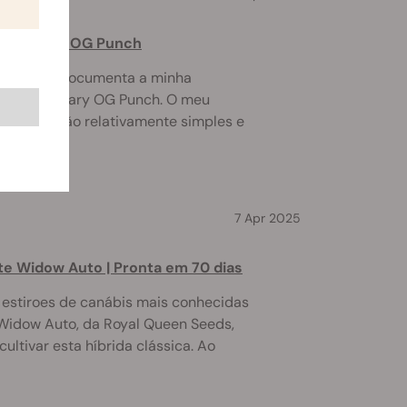
 Legendary OG Punch
e se segue documenta a minha
o da Legendary OG Punch. O meu
 preparação relativamente simples e
o de ...
7 Apr 2025
ite Widow Auto | Pronta em 70 dias
estiroes de canábis mais conhecidas
Widow Auto, da Royal Queen Seeds,
cultivar esta híbrida clássica. Ao