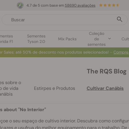
4.7 de 5 com base em
58690 avaliações
Coleção
mentes
Sementes
Mix Packs
de
Cult
brida F1
Tyson 2.0
sementes
r Sales
: até 50% de desconto nos produtos selecionados! ⏤
Compre
The RQS Blog
es sobre o
lo de vida
Estirpes e Produtos
Cultivar Canábis
anábis
s about "No Interior"
çoe o seu espaço de cultivo interior. Descubra como configura
icazes e usufrua do melhor equipamento para o trabalho. De 