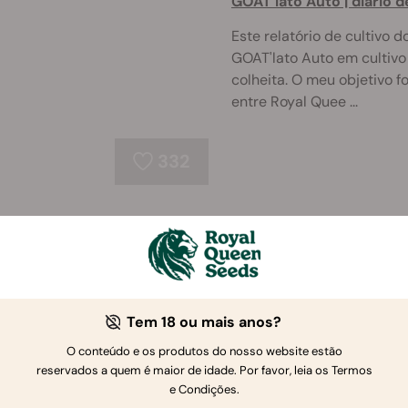
GOAT’lato Auto | diário 
Este relatório de cultivo
GOAT'lato Auto em cultivo 
colheita. O meu objetivo f
entre Royal Quee ...
332
Quanto Tempo É Necessár
interior?
Se perguntar à maioria d
cultivar canábis, provave
Tem 18 ou mais anos?
única. Isto porque o tempo
O conteúdo e os produtos do nosso website estão
depende de muitos fato ...
reservados a quem é maior de idade. Por favor, leia os Termos
334
e Condições.