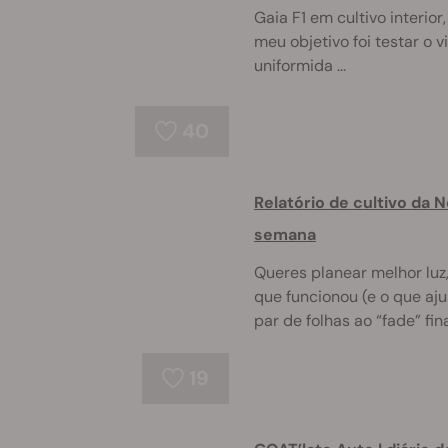
Gaia F1 em cultivo interio
meu objetivo foi testar o v
uniformida ...
40
Relatório de cultivo da
semana
Queres planear melhor luz
que funcionou (e o que ajus
par de folhas ao “fade” fina
19