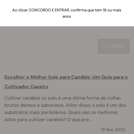
que tem de fazer é navegar abaixo.
Ao clicar CONCORDO E ENTRAR, confirma que tem 18 ou mais
anos
860
Escolher o Melhor Solo para Canábis: Um Guia para o
Cultivador Caseiro
Cultivar canábis no solo é uma ótima forma de colher
brotos densos e saborosos. Além disso, o solo é um dos
substratos mais perdulários. Quais são os melhores
solos para cultivar canábis? O que pre ...
19 Nov 2022