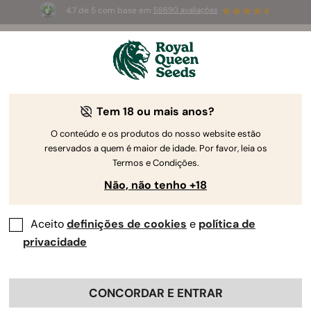
4.7 de 5 com base em
58690 avaliações
🎁
3 sementes White Widow Auto
GRÁTIS para os
primeiros 100 que usarem o código
AUGUST26 🌿
Tem 18 ou mais anos?
The RQS Blog
O conteúdo e os produtos do nosso website estão
reservados a quem é maior de idade. Por favor, leia os
Cultivar Canábis
Ciência da Canábis e Bem-e
Termos e Condições.
Não, não tenho +18
3 Blogs about "Vasos e Solo"
Aceito
definições de cookies
e
política de
Os vasos e o solo são um componente fundamental do
privacidade
cultivo de canábis. Quer precise de ajuda para escolher
o tamanho e materiais adequados para os seus vasos ou
para criar o melhor solo para vasos, nós temos uma
CONCORDAR E ENTRAR
imensidão de informação para partilhar consigo. Tudo o