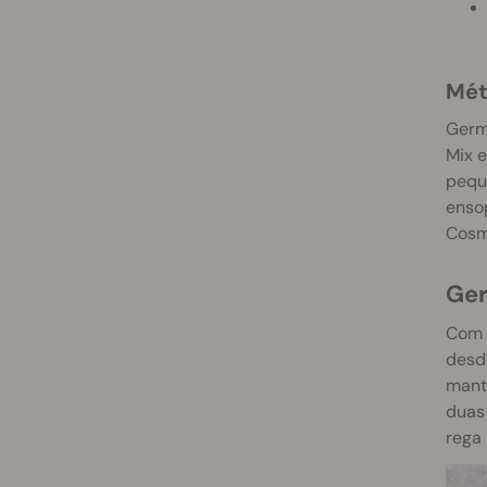
Mé
Germi
Mix e
pequ
ensop
Cosmo
G
Com o
desde
mant
duas 
rega 