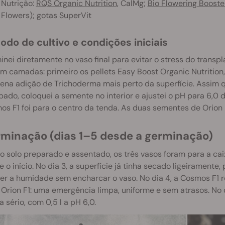
Nutrição:
RQS Organic Nutrition
, CalMg;
Bio Flowering Booste
Flowers); gotas SuperVit
todo de cultivo e condições iniciais
nei diretamente no vaso final para evitar o stress do transpla
m camadas: primeiro os pellets Easy Boost Organic Nutrition,
ena adição de Trichoderma mais perto da superfície. Assim 
ado, coloquei a semente no interior e ajustei o pH para 6,0
s F1 foi para o centro da tenda. As duas sementes de Orion
erminação (dias 1–5 desde a germinação)
 solo preparado e assentado, os três vasos foram para a cai
 o início. No dia 3, a superfície já tinha secado ligeiramente,
er a humidade sem encharcar o vaso. No dia 4, a Cosmos F1
Orion F1: uma emergência limpa, uniforme e sem atrasos. No 
a sério, com 0,5 l a pH 6,0.