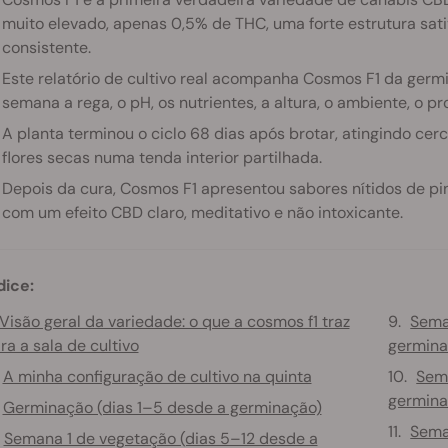
muito elevado, apenas 0,5% de THC, uma forte estrutura sa
consistente.
Este relatório de cultivo real acompanha Cosmos F1 da germ
semana a rega, o pH, os nutrientes, a altura, o ambiente, o pr
A planta terminou o ciclo 68 dias após brotar, atingindo ce
flores secas numa tenda interior partilhada.
Depois da cura, Cosmos F1 apresentou sabores nítidos de pi
com um efeito CBD claro, meditativo e não intoxicante.
dice:
Visão geral da variedade: o que a cosmos f1 traz
Sema
ra a sala de cultivo
germina
A minha configuração de cultivo na quinta
Sema
germina
Germinação (dias 1–5 desde a germinação)
Sema
Semana 1 de vegetação (dias 5–12 desde a