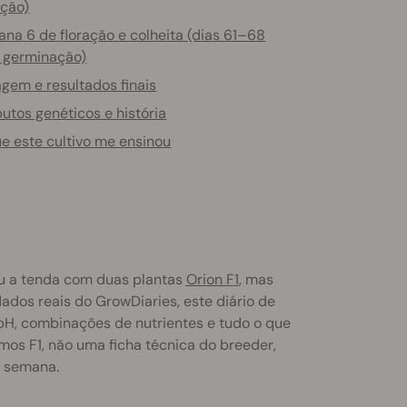
ção)
na 6 de floração e colheita (dias 61–68
 germinação)
gem e resultados finais
butos genéticos e história
e este cultivo me ensinou
hou a tenda com duas plantas
Orion F1
, mas
dos reais do GrowDiaries, este diário de
 pH, combinações de nutrientes e tudo o que
smos F1, não uma ficha técnica do breeder,
s semana.