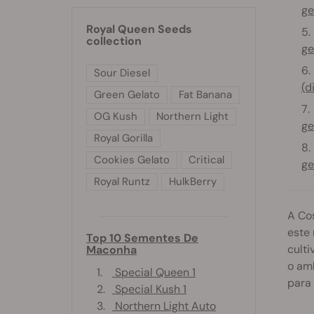
ge
Royal Queen Seeds
collection
ge
Sour Diesel
(d
Green Gelato
Fat Banana
OG Kush
Northern Light
ge
Royal Gorilla
Cookies Gelato
Critical
ge
Royal Runtz
HulkBerry
A Co
este 
Top 10 Sementes De
culti
Maconha
o amb
1.
Special Queen 1
para
2.
Special Kush 1
3.
Northern Light Auto