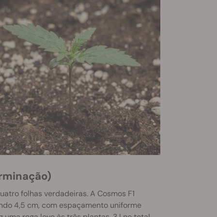
erminação)
atro folhas verdadeiras. A Cosmos F1
dindo 4,5 cm, com espaçamento uniforme
 uma rega leve às três plantas, 3 l no total,