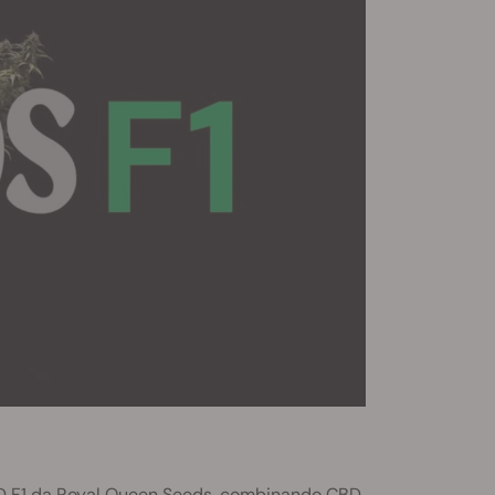
BD F1 da Royal Queen Seeds, combinando CBD