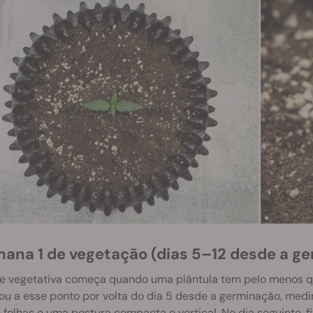
mana 1 de vegetação (dias 5–12 desde a g
se vegetativa começa quando uma plântula tem pelo menos qu
ou a esse ponto por volta do dia 5 desde a germinação, me
 folhas e uma postura compacta e vertical. No dia seguinte, fiz