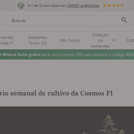
4.7 de 5 com base em
58690 avaliações
Coleção
mentes
Sementes
Mix Packs
de
Cult
brida F1
Tyson 2.0
sementes
e Widow Auto grátis
para os primeiros 100 que usarem o código
AUG
rio semanal de cultivo da Cosmos F1