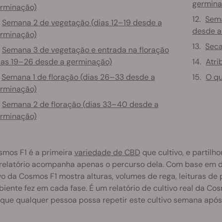
germina
rminação)
Sema
Semana 2 de vegetação (dias 12–19 desde a
desde a
rminação)
Seca
Semana 3 de vegetação e entrada na floração
ias 19–26 desde a germinação)
Atri
Semana 1 de floração (dias 26–33 desde a
O qu
rminação)
Semana 2 de floração (dias 33–40 desde a
rminação)
smos F1 é a primeira
variedade de CBD
que cultivo, e partil
relatório acompanha apenas o percurso dela. Com base em da
vo da Cosmos F1 mostra alturas, volumes de rega, leituras de
iente fez em cada fase. É um relatório de cultivo real da Co
 que qualquer pessoa possa repetir este cultivo semana apó