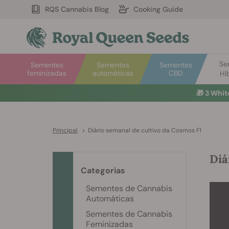
RQS Cannabis Blog
Cooking Guide
Se
Sementes
Sementes
Sementes
feminizadas
automáticas
CBD
Hí
🎁
3 Whit
Principal
>
Diário semanal de cultivo da Cosmos F1
Diá
Categorias
Sementes de Cannabis
Automáticas
Sementes de Cannabis
Feminizadas