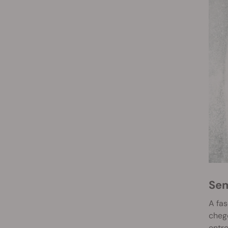
Se
A fa
cheg
entre