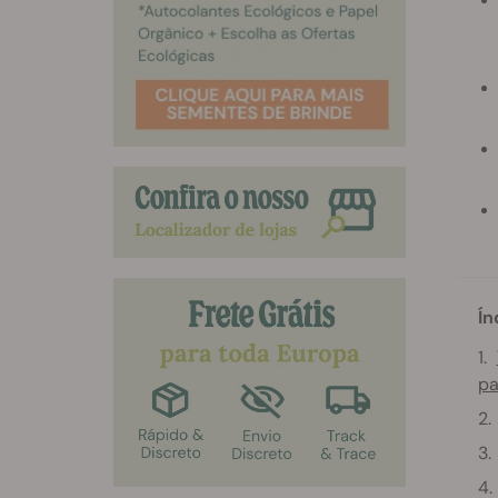
Ín
pa