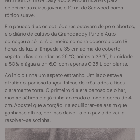
Nutrition, 5 ml de Easy Roots Mycorrhiza Mix para
colonizar as raízes jovens e 10 ml de Seaweed como
tónico suave.
Em poucos dias os cotilédones estavam de pé e abertos,
e o diário de cultivo da Granddaddy Purple Auto
começou a sério. A primeira semana decorreu com 18
horas de luz, a lâmpada a 35 cm acima do coberto
vegetal, dias a rondar os 26 °C, noites a 23 °C, humidade
a 50% e água a pH 6,0, com apenas 0,25 L por planta.
Ao início tinha um aspeto estranho. Um lado estava
atrofiado, por isso lançou folhas de três lados e ficou
claramente torta. O primeiro dia era penoso de olhar,
mas ao sétimo dia já tinha animado e media cerca de 4
cm. Apostei que a torção iria equilibrar-se assim que
ganhasse altura, por isso deixei-a em paz e deixei-a
resolver-se sozinha.