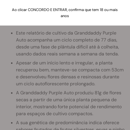
Ao clicar CONCORDO E ENTRAR, confirma que tem 18 ou mais
anos
Pontos principais
Este relatório de cultivo da Granddaddy Purple
Auto acompanha um ciclo completo de 77 dias,
desde uma fase de plântula difícil até à colheita,
usando dados reais semana a semana da tenda.
Apesar de um início lento e irregular, a planta
recuperou bem, manteve-se compacta com 53cm
e desenvolveu flores densas e resinosas durante
um ciclo autoflorescente prolongado.
A Granddaddy Purple Auto produziu 81g de flores
secas a partir de uma única planta pequena de
interior, mostrando forte potencial de rendimento
para espaços de cultivo compactos.
A sua genética de predominância indica oferece
sabores frutados de frutos silvestres, ervas e pinho,