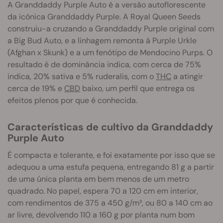
A Granddaddy Purple Auto é a versão autoflorescente
da icónica Granddaddy Purple. A Royal Queen Seeds
construiu-a cruzando a Granddaddy Purple original com
a Big Bud Auto, e a linhagem remonta à Purple Urkle
(Afghan x Skunk) e a um fenótipo de Mendocino Purps. O
resultado é de dominância indica, com cerca de 75%
indica, 20% sativa e 5% ruderalis, com o
THC
a atingir
cerca de 19% e
CBD
baixo, um perfil que entrega os
efeitos plenos por que é conhecida.
Características de cultivo da Granddaddy
Purple Auto
É compacta e tolerante, e foi exatamente por isso que se
adequou a uma estufa pequena, entregando 81 g a partir
de uma única planta em bem menos de um metro
quadrado. No papel, espera 70 a 120 cm em interior,
com rendimentos de 375 a 450 g/m², ou 80 a 140 cm ao
ar livre, devolvendo 110 a 160 g por planta num bom