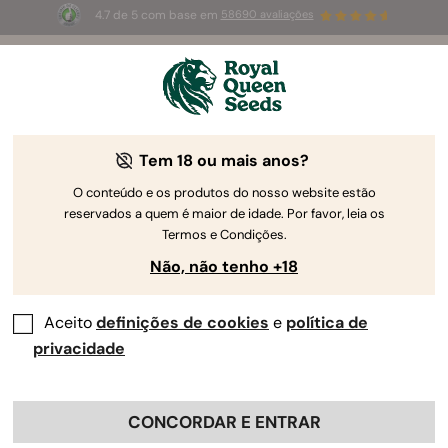
4.7 de 5 com base em
58690 avaliações
☀️
Summer Sales
: até 50%
de desconto! ⏤
Compre agora
🛍️
Granddaddy Purple Auto: relatório de
Tem 18 ou mais anos?
cultivo semana a semana
O conteúdo e os produtos do nosso website estão
reservados a quem é maior de idade. Por favor, leia os
Termos e Condições.
Não, não tenho +18
Aceito
definições de cookies
e
política de
privacidade
CONCORDAR E ENTRAR