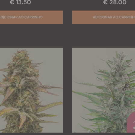
€ 28.00
€ 13.50