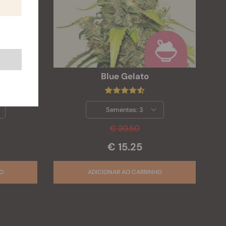
Blue Gelato
Sementes:
3
€ 30.50
€ 15.25