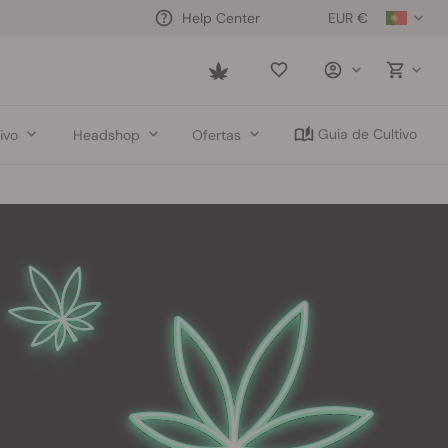
EUR €
Help Center
Saved
items
Guia de Cultivo
ivo
Headshop
Ofertas