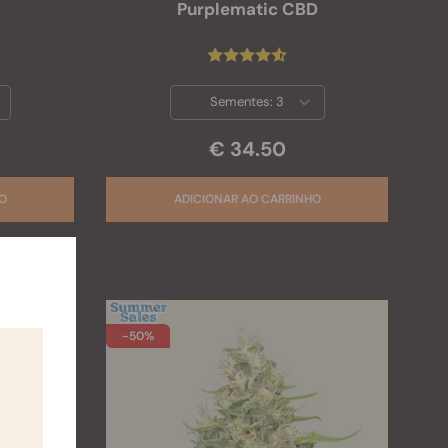
Purplematic CBD
Sementes:
3
€ 34.50
-50%