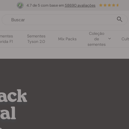
4.7 de 5 com base em
58690 avaliações
Coleção
mentes
Sementes
Mix Packs
de
Cult
brida F1
Tyson 2.0
sementes
lack
al