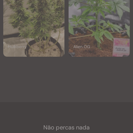
Hulkberry
Alien OG
d
Não percas nada