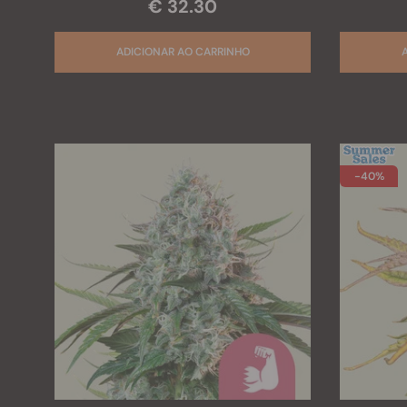
€ 32.30
-40%