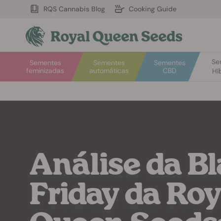
RQS Cannabis Blog
Cooking Guide
Se
Sementes
Sementes
Sementes
feminizadas
automáticas
CBD
Hí
Análise da B
Friday da Roy