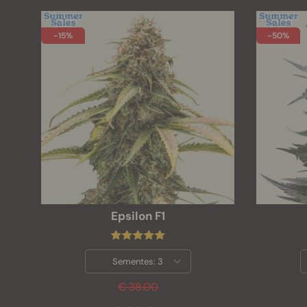
-15%
-50%
Epsilon F1
Sementes:
3
€ 38.00