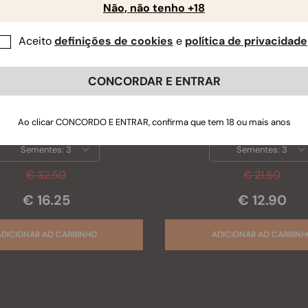
Não, não tenho +18
Aceito
definições de cookies
e
política de privacidade
CONCORDAR E ENTRAR
El Patron
Diesel Auto
Ao clicar CONCORDO E ENTRAR, confirma que tem 18 ou mais anos
Sementes:
3
Sementes:
3
€ 32.50
€ 21.50
€ 16.25
€ 12.90