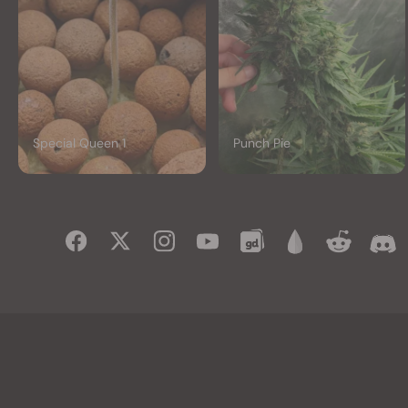
Special Queen 1
Punch Pie
Facebook
X
Instagram
Youtube
Grow Diaries
Grow With Jane
Reddit
Discor