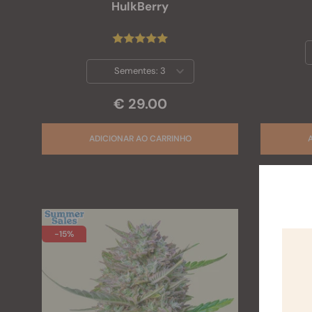
HulkBerry
Sementes:
3
€ 29.00
-15%
-50%