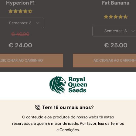
Hyperion F1
Fat Banana
Sementes:
3
Sementes:
3
€ 40.00
€ 25.00
€ 24.00
-40%
Tem 18 ou mais anos?
O conteúdo e os produtos do nosso website estão
reservados a quem é maior de idade. Por favor, leia os Termos
e Condições.