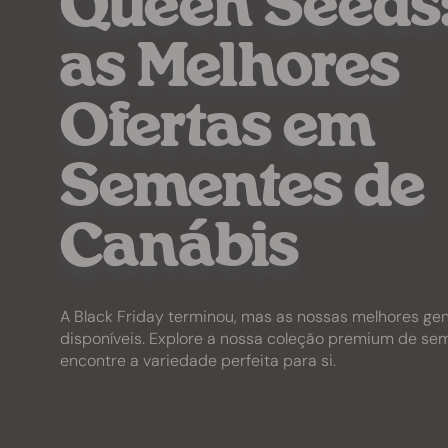
Queen Seeds
as Melhores
Ofertas em
Sementes de
Canábis
A Black Friday terminou, mas as nossas melhores ge
disponíveis. Explore a nossa coleção premium de se
encontre a variedade perfeita para si.