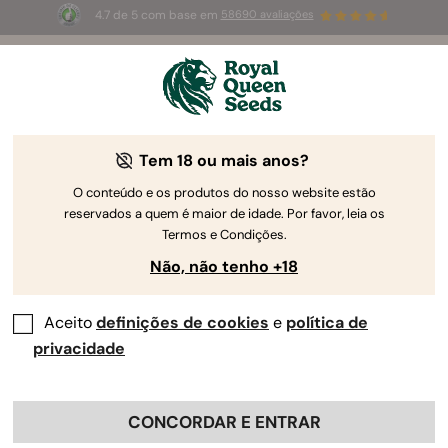
4.7 de 5 com base em
58690 avaliações
⏳
2 POR 1
-
Oferta limitada
1d 21h 7m 50s
🌱
Tem 18 ou mais anos?
O conteúdo e os produtos do nosso website estão
reservados a quem é maior de idade. Por favor, leia os
Termos e Condições.
Não, não tenho +18
Aceito
definições de cookies
e
política de
privacidade
CONCORDAR E ENTRAR