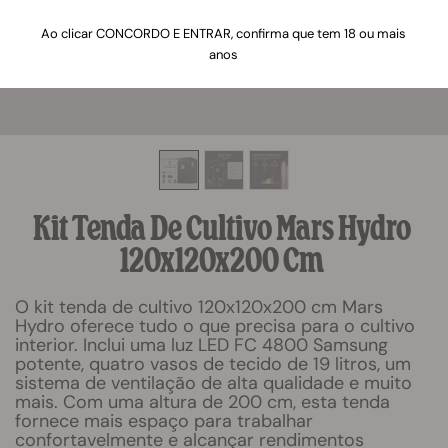
Ao clicar CONCORDO E ENTRAR, confirma que tem 18 ou mais
anos
Kit Tenda De Cultivo Mars Hydro
120x120x200 Cm
O kit tenda de cultivo 120x120x200 cm Mars
Hydro oferece tudo o que precisa para o cultivo
interior. Inclui uma luz LED FC 4800 Samsung
potente, quatro vasos de tecido de 19 litros, um
sistema de ventilação de alta qualidade e muito
mais. Com uma altura de 200 cm, esta tenda
fornece mais espaço para trabalhar
confortavelmente e alcançar rendimentos