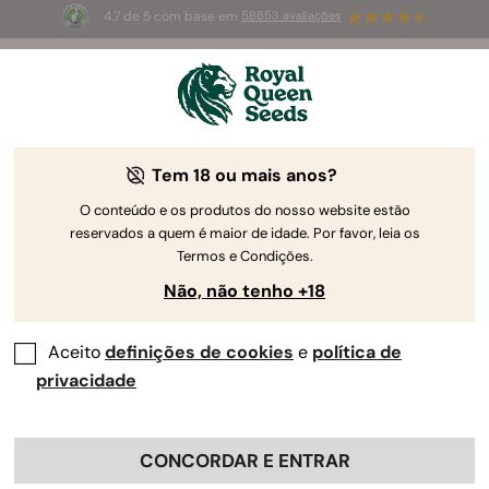
4.7 de 5 com base em
58653 avaliações
☀️
Summer Sales
: até 50%
de desconto! ⏤
Compre agora
🛍️
Tem 18 ou mais anos?
O conteúdo e os produtos do nosso website estão
reservados a quem é maior de idade. Por favor, leia os
Termos e Condições.
Não, não tenho +18
Aceito
definições de cookies
e
política de
privacidade
CONCORDAR E ENTRAR