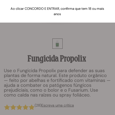
Ao clicar CONCORDO E ENTRAR, confirma que tem 18 ou mais
anos
Fungicida Propolix
Use o Fungicida Propolix para defender as suas
plantas de forma natural. Este produto orgânico
— feito por abelhas e fortificado com vitaminas —
ajuda a combater os patógenos fúngicos
prejudiciais, como o bolor e o Fusarium. Use
como calda nas raízes ou spray foliáceo.
(28)
Escreva uma crítica