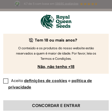
4.7 de 5 com base em
58690 avaliações
☀️
Summer Sales
: até 50%
s
de desconto! ⏤
Compre agora
🛍️

Relatório de Cultivo da Legendary OG
Tem 18 ou mais anos?
Punch
O conteúdo e os produtos do nosso website estão
reservados a quem é maior de idade. Por favor, leia os
Termos e Condições.
Não, não tenho +18
Aceito
definições de cookies
e
política de
privacidade
CONCORDAR E ENTRAR