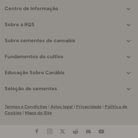
More
Centro de Informação
helpful
info
Sobre a RQS
Sobre sementes de cannabis
Fundamentos do cultivo
Educação Sobre Canábis
Seleção de sementes
Termos e Condições
|
Aviso legal
|
Privacidade
|
Política de
Cookies
|
Mapa do Site