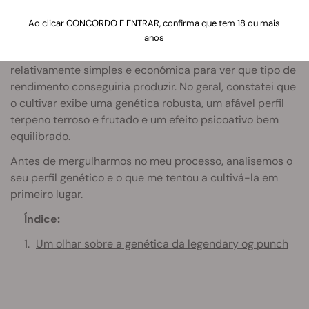
O relatório de cultivo que se segue documenta a minha
Ao clicar CONCORDO E ENTRAR, confirma que tem 18 ou mais
experiência com o cultivo da
Legendary OG Punch
. O
anos
meu objetivo foi empregar uma preparação
relativamente simples e económica para ver que tipo de
rendimento conseguiria produzir. No geral, constatei que
o cultivar exibe uma
genética robusta
, um afável perfil
terpeno terroso e frutado e um efeito psicoativo bem
equilibrado.
Antes de mergulharmos no meu processo, analisemos o
seu perfil genético e o que me tentou a cultivá-la em
primeiro lugar.
Índice:
Um olhar sobre a genética da legendary og punch