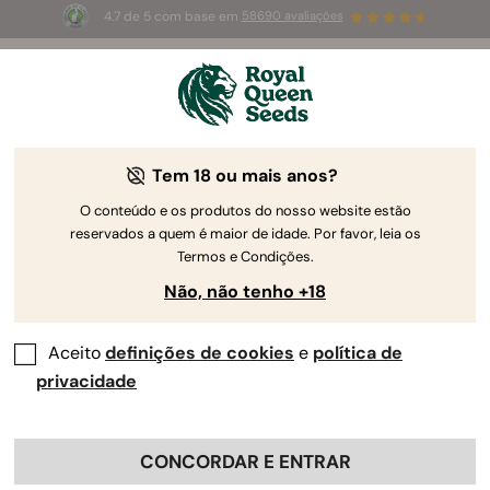
4.7 de 5 com base em
58690 avaliações
☀️
Summer Sales
: até 50%
de desconto! ⏤
Compre agora
🛍️
pela Royal Queen Seeds
O Guia de Cultivo da Canábis
Tem 18 ou mais anos?
O conteúdo e os produtos do nosso website estão
reservados a quem é maior de idade. Por favor, leia os
Localizador de Guias de Cultivo
Termos e Condições.
Não, não tenho +18
Relatório de Cultivo da Haze Berry
Automatic
Aceito
definições de cookies
e
política de
privacidade
By
Luke Sumpter
CONCORDAR E ENTRAR