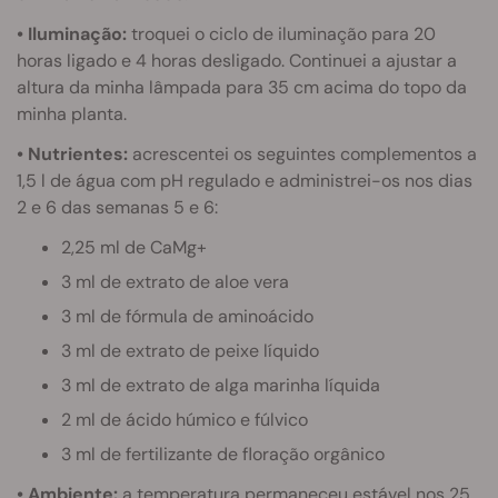
• Iluminação:
troquei o ciclo de iluminação para 20
horas ligado e 4 horas desligado. Continuei a ajustar a
altura da minha lâmpada para 35 cm acima do topo da
minha planta.
• Nutrientes:
acrescentei os seguintes complementos a
1,5 l de água com pH regulado e administrei-os nos dias
2 e 6 das semanas 5 e 6:
2,25 ml de CaMg+
3 ml de extrato de aloe vera
3 ml de fórmula de aminoácido
3 ml de extrato de peixe líquido
3 ml de extrato de alga marinha líquida
2 ml de ácido húmico e fúlvico
3 ml de fertilizante de floração orgânico
• Ambiente:
a temperatura permaneceu estável nos 25