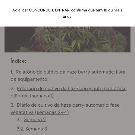
Ao clicar CONCORDO E ENTRAR, confirma que tem 18 ou mais
anos
Índice:
Relatório de cultivo da haze berry automatic: lista
de equipamento
Relatório de cultivo da haze berry automatic: fase
plântula (semana 1)
Diário de cultivo da haze berry automatic: fase
vegetativa (semanas 2–4)
Semana 2
Semana 3