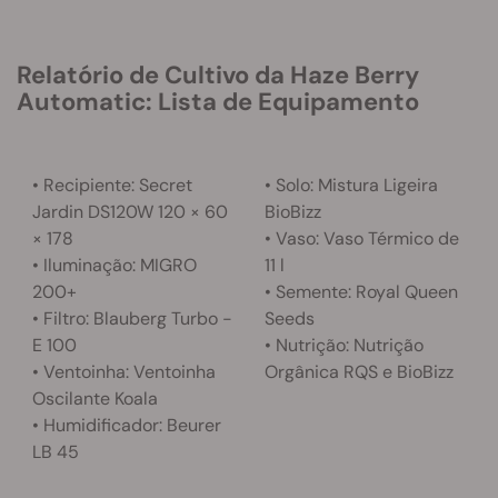
Relatório de Cultivo da Haze Berry
Automatic: Lista de Equipamento
• Recipiente: Secret
• Solo: Mistura Ligeira
Jardin DS120W 120 × 60
BioBizz
× 178
• Vaso: Vaso Térmico de
• Iluminação: MIGRO
11 l
200+
• Semente: Royal Queen
• Filtro: Blauberg Turbo -
Seeds
E 100
• Nutrição: Nutrição
• Ventoinha: Ventoinha
Orgânica RQS e BioBizz
Oscilante Koala
• Humidificador: Beurer
LB 45