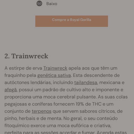
Baixo
Compre a Royal Gorilla
2. Trainwreck
A estirpe de erva
Trainwreck
apela aos que têm um
fraquinho pela
genética sativa
. Esta descendente de
autóctones lendárias, incluindo
tailandesa
, mexicana e
afegã
, possui um padrão de cultivo alto e imponente e
proporciona uma moca cerebral pulsante. As suas colas
pegajosas e coníferas fornecem 19% de THC e um
conjunto de
terpenos
que servem sabores cítricos, de
pinho, herbais e de menta. No geral, o seu conteúdo
fitoquímico exerce uma moca eufórica e criativa,
perfeita para as sessões acordar e fumar. Acenda estas