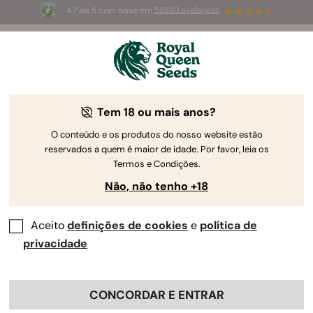
4.7 de 5 com base em
58690 avaliações
☀️
Summer Sales
: até 50%
de desconto! ⏤
Compre agora
🛍️
Tem 18 ou mais anos?
The RQS Blog
O conteúdo e os produtos do nosso website estão
reservados a quem é maior de idade. Por favor, leia os
Blogues sobre o estilo de vida canábis
Estirpes
Termos e Condições.
Não, não tenho +18
Aceito
definições de cookies
e
política de
privacidade
CONCORDAR E ENTRAR