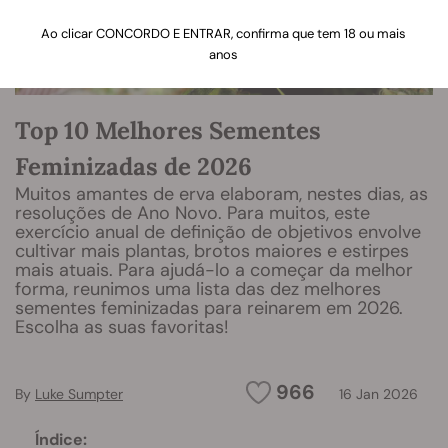
Ao clicar CONCORDO E ENTRAR, confirma que tem 18 ou mais
anos
Top 10 Melhores Sementes
Feminizadas de 2026
Muitos amantes de erva elaboram, nestes dias, as
resoluções de Ano Novo. Para muitos, este
exercício anual de definição de objetivos envolve
cultivar mais plantas, brotos maiores e estirpes
mais atuais. Para ajudá-lo a começar da melhor
forma, reunimos uma lista das dez melhores
sementes feminizadas para reinarem em 2026.
Escolha as suas favoritas!
966
By
Luke Sumpter
16 Jan 2026
Índice: