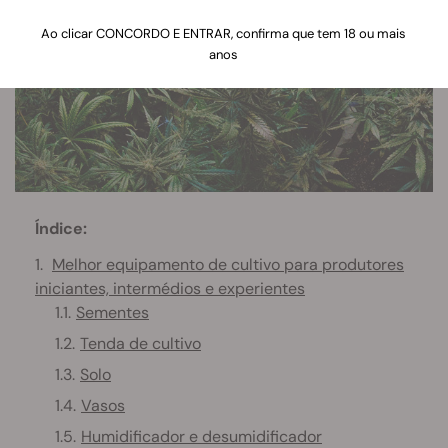
Ao clicar CONCORDO E ENTRAR, confirma que tem 18 ou mais
anos
Índice:
Melhor equipamento de cultivo para produtores
iniciantes, intermédios e experientes
Sementes
Tenda de cultivo
Solo
Vasos
Humidificador e desumidificador