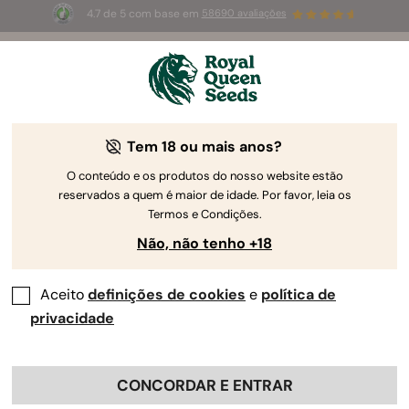
4.7 de 5 com base em
58690 avaliações
☀️
Summer Sales
: até 50%
de desconto! ⏤
Compre agora
🛍️
O Guia Supremo para Equipamento de
Tem 18 ou mais anos?
Cultivo Interior de Canábis
O conteúdo e os produtos do nosso website estão
reservados a quem é maior de idade. Por favor, leia os
Termos e Condições.
Não, não tenho +18
Aceito
definições de cookies
e
política de
privacidade
CONCORDAR E ENTRAR