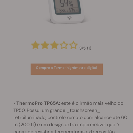
3
/
5
(1)
Compre a Termo-higrómetro digital
•
ThermoPro TP65A:
este é o irmão mais velho do
TP50. Possui um grande _touchscreen_
retroiluminado, controlo remoto com alcance até 60
m (200 ft) e um design extra impermeável que é
capaz de resistir a temperaturas extremas tão