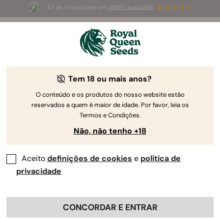
4.7 de 5 com base em
58653 avaliações
☀️
Summer Sales
: até 50%
de desconto! ⏤
Compre agora
🛍️
Tem 18 ou mais anos?
O conteúdo e os produtos do nosso website estão
reservados a quem é maior de idade. Por favor, leia os
Termos e Condições.
Não, não tenho +18
Aceito
definições de cookies
e
política de
privacidade
CONCORDAR E ENTRAR