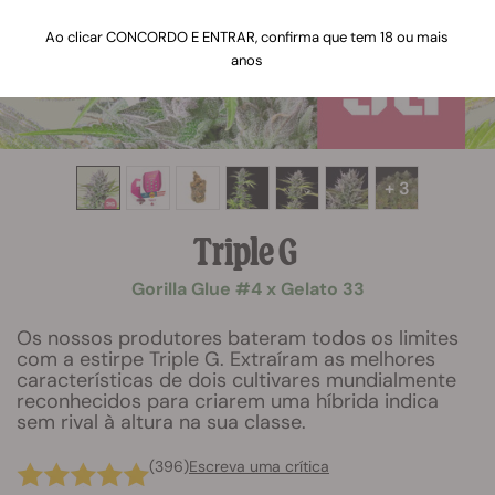
Ao clicar CONCORDO E ENTRAR, confirma que tem 18 ou mais
anos
+ 3
Triple G
Gorilla Glue #4 x Gelato 33
Os nossos produtores bateram todos os limites
com a estirpe Triple G. Extraíram as melhores
características de dois cultivares mundialmente
reconhecidos para criarem uma híbrida indica
sem rival à altura na sua classe.
(396)
Escreva uma crítica