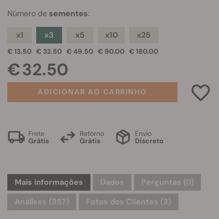
Número de
sementes
:
x1
x3
x5
x10
x25
€ 13.50
€ 32.50
€ 49.50
€ 90.00
€ 180.00
€ 32.50
ADICIONAR AO CARRINHO
Frete
Retorno
Envio
Grátis
Grátis
Discreto
Mais informações
Dados
Perguntas
(0)
Análises (357)
Fotos dos Clientes (3)