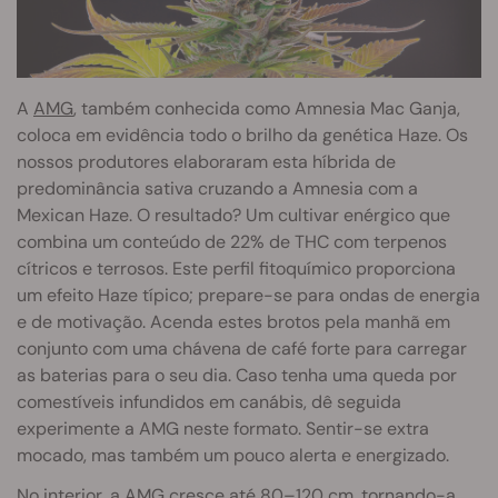
A
AMG
, também conhecida como Amnesia Mac Ganja,
coloca em evidência todo o brilho da genética Haze. Os
nossos produtores elaboraram esta híbrida de
predominância sativa cruzando a Amnesia com a
Mexican Haze. O resultado? Um cultivar enérgico que
combina um conteúdo de 22% de THC com terpenos
cítricos e terrosos. Este perfil fitoquímico proporciona
um efeito Haze típico; prepare-se para ondas de energia
e de motivação. Acenda estes brotos pela manhã em
conjunto com uma chávena de café forte para carregar
as baterias para o seu dia. Caso tenha uma queda por
comestíveis infundidos em canábis, dê seguida
experimente a AMG neste formato. Sentir-se extra
mocado, mas também um pouco alerta e energizado.
No interior, a AMG cresce até 80–120 cm, tornando-a