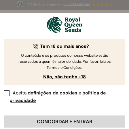
4.7 de 5 com base em
58690 avaliações
☀️
Summer Sales
: até 50%
de desconto! ⏤
Compre agora
🛍️
Tem 18 ou mais anos?
By
Luke Sumpter
Haze Cannabis - a Coleção Da Royal
O conteúdo e os produtos do nosso website estão
reservados a quem é maior de idade. Por favor, leia os
Queen Seeds
Termos e Condições.
Não, não tenho +18
Aceito
definições de cookies
e
política de
privacidade
CONCORDAR E ENTRAR