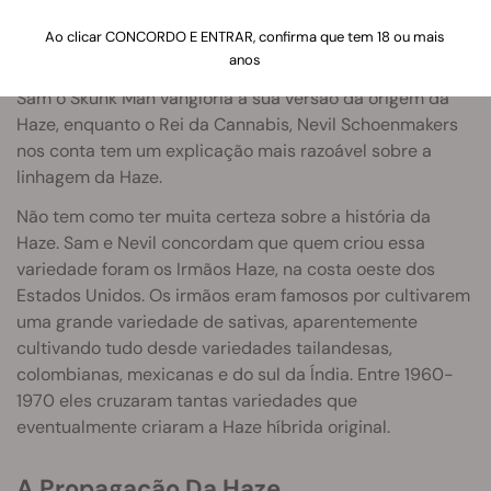
Haze: a Cannabis Que Te Deixa Nas
Nuvens
Ao clicar CONCORDO E ENTRAR, confirma que tem 18 ou mais
anos
As variedades de Haze são extraordinariamente sativa.
Sam o Skunk Man vangloria a sua versão da origem da
Haze, enquanto o Rei da Cannabis, Nevil Schoenmakers
nos conta tem um explicação mais razoável sobre a
linhagem da Haze.
Não tem como ter muita certeza sobre a história da
Haze. Sam e Nevil concordam que quem criou essa
variedade foram os Irmãos Haze, na costa oeste dos
Estados Unidos. Os irmãos eram famosos por cultivarem
uma grande variedade de sativas, aparentemente
cultivando tudo desde variedades tailandesas,
colombianas, mexicanas e do sul da Índia. Entre 1960-
1970 eles cruzaram tantas variedades que
eventualmente criaram a Haze híbrida original.
A Propagação Da Haze