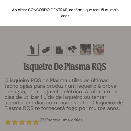
Ao clicar CONCORDO E ENTRAR, confirma que tem 18 ou mais
anos
Isqueiro De Plasma RQS
O isqueiro RQS de Plasma utiliza as últimas
tecnologias para produzir um isqueiro à prova-
de-água, recarregável e elétrico. Acabaram os
dias de utilizar fluído de isqueiro ou tentar
acender em dias com muito vento. O Isqueiro de
Plasma RQS te fornecerá fogo por muitos anos.
(17)
Escreva uma crítica