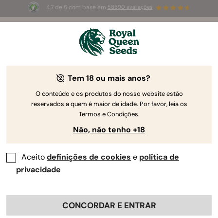
4.7 de 5 com base em
58690 avaliações
🎁
3 sementes White Widow Auto
GRÁTIS para os
primeiros 100 que usarem o código
AUGUST26 🌿
Tem 18 ou mais anos?
O conteúdo e os produtos do nosso website estão
reservados a quem é maior de idade. Por favor, leia os
Termos e Condições.
Não, não tenho +18
Aceito
definições de cookies
e
política de
privacidade
CONCORDAR E ENTRAR