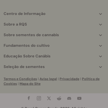
Centro de Informação
More
helpful
Sobre a RQS
info
Sobre sementes de cannabis
Fundamentos do cultivo
Educação Sobre Canábis
Seleção de sementes
Termos e Condições
|
Aviso legal
|
Privacidade
|
Política de
Cookies
|
Mapa do Site