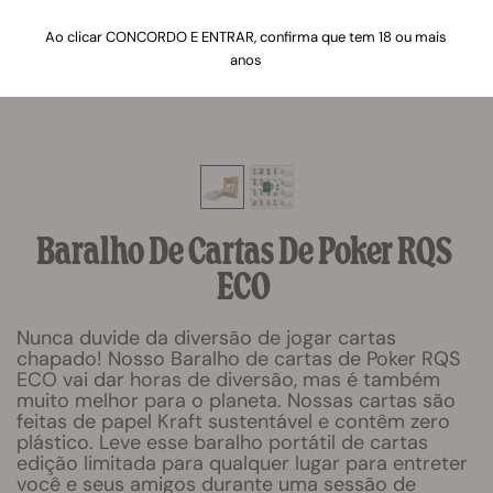
Ao clicar CONCORDO E ENTRAR, confirma que tem 18 ou mais
anos
Baralho De Cartas De Poker RQS
ECO
Nunca duvide da diversão de jogar cartas
chapado! Nosso Baralho de cartas de Poker RQS
ECO vai dar horas de diversão, mas é também
muito melhor para o planeta. Nossas cartas são
feitas de papel Kraft sustentável e contêm zero
plástico. Leve esse baralho portátil de cartas
edição limitada para qualquer lugar para entreter
você e seus amigos durante uma sessão de