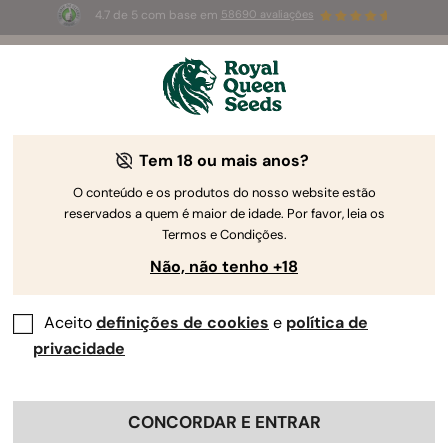
4.7 de 5 com base em
58690 avaliações
🎁
3 sementes White Widow Auto
GRÁTIS para os
primeiros 100 que usarem o código
AUGUST26 🌿
Tem 18 ou mais anos?
O conteúdo e os produtos do nosso website estão
reservados a quem é maior de idade. Por favor, leia os
Termos e Condições.
Não, não tenho +18
Aceito
definições de cookies
e
política de
privacidade
CONCORDAR E ENTRAR