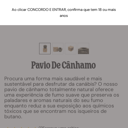
Ao clicar CONCORDO E ENTRAR, confirma que tem 18 ou mais
anos
Pavio De Cânhamo
Procura uma forma mais saudável e mais
sustentável para desfrutar da canábis? O nosso
pavio de cânhamo totalmente natural oferece
uma experiência de fumo suave que preserva os
paladares e aromas naturais do seu fumo
enquanto reduz a sua exposição aos químicos
tóxicos que se encontram nos isqueiros de
butano.