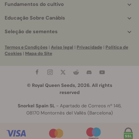
Fundamentos do cultivo
Educação Sobre Canábis
Seleção de sementes
Termos e Condições
|
Aviso legal
|
Privacidade
|
Política de
Cookies
|
Mapa do Site
© Royal Queen Seeds, 2026. All rights
reserved
Snorkel Spain SL
- Apartado de Correos nº 146,
08170 Montornès del Vallès (Barcelona)