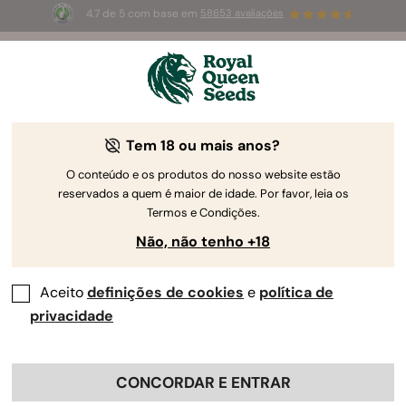
4.7 de 5 com base em
58653 avaliações
☀️
Summer Sales
: até 50%
de desconto! ⏤
Compre agora
🛍️
Tem 18 ou mais anos?
O conteúdo e os produtos do nosso website estão
reservados a quem é maior de idade. Por favor, leia os
Termos e Condições.
Não, não tenho +18
Aceito
definições de cookies
e
política de
privacidade
CONCORDAR E ENTRAR