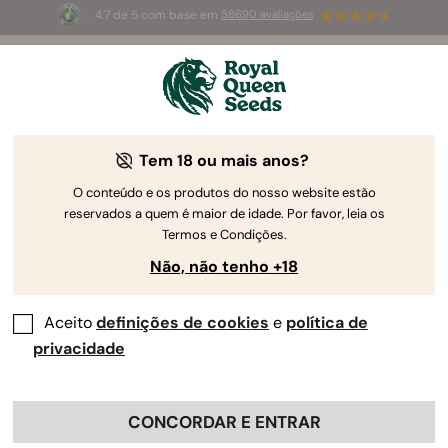
4.7 de 5 com base em
58690 avaliações
🎁
3 sementes White Widow Auto
GRÁTIS para os
primeiros 100 que usarem o código
AUGUST26 🌿
Tem 18 ou mais anos?
O conteúdo e os produtos do nosso website estão
reservados a quem é maior de idade. Por favor, leia os
Termos e Condições.
Não, não tenho +18
Aceito
definições de cookies
e
política de
privacidade
CONCORDAR E ENTRAR