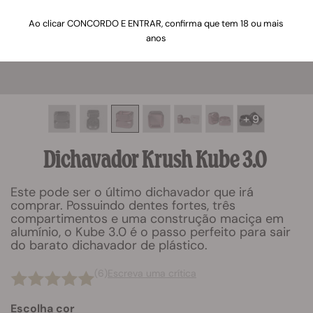
Ao clicar CONCORDO E ENTRAR, confirma que tem 18 ou mais
anos
+ 9
Dichavador Krush Kube 3.0
Este pode ser o último dichavador que irá
comprar. Possuindo dentes fortes, três
compartimentos e uma construção maciça em
alumínio, o Kube 3.0 é o passo perfeito para sair
do barato dichavador de plástico.
(6)
Escreva uma crítica
Escolha cor