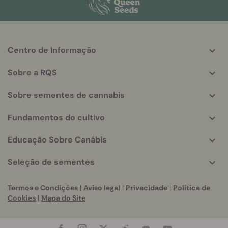
Centro de Informação
More
helpful
Sobre a RQS
info
Sobre sementes de cannabis
Fundamentos do cultivo
Educação Sobre Canábis
Seleção de sementes
Termos e Condições
|
Aviso legal
|
Privacidade
|
Política de
Cookies
|
Mapa do Site