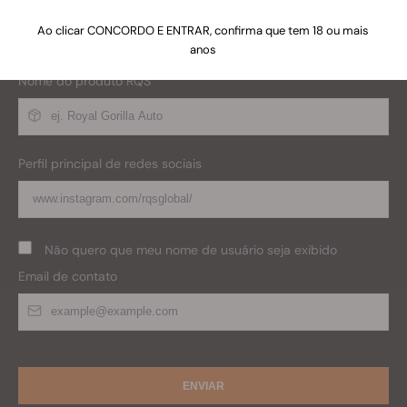
Ao clicar CONCORDO E ENTRAR, confirma que tem 18 ou mais
Os nomes dos arquivos devem idealmente ter esta estrutura:
StrainName_Username_SocialName_001.jpg
anos
Nome do produto RQS
Perfil principal de redes sociais
Não quero que meu nome de usuário seja exibido
Email de contato
ENVIAR