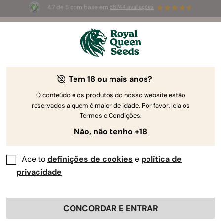
4.7 de 5 com base em
58744 avaliações
Power to the Grower
Tem 18 ou mais anos?
O conteúdo e os produtos do nosso website estão
Mostre seus resultados com produtos RQS e apareça no
reservados a quem é maior de idade. Por favor, leia os
nosso site
Termos e Condições.
Não, não tenho +18
Carregue seus arquivos aqui
Aceito
definições de cookies
e
política de
privacidade
Click to upload
or drag and drop
PNG, JPG, WEBP or MP4 (total max. 20MB, up to 5 files)
CONCORDAR E ENTRAR