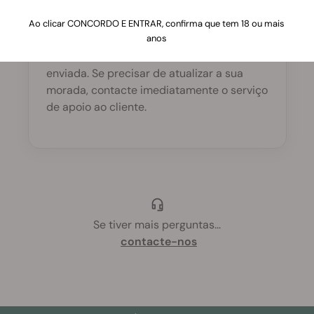
encomenda?
Ao clicar CONCORDO E ENTRAR, confirma que tem 18 ou mais
anos
As moradas de entrega só podem ser
alteradas antes de a encomenda ter sido
enviada. Se precisar de atualizar a sua
morada, contacte imediatamente o serviço
de apoio ao cliente.
Se tiver mais perguntas
...
contacte-nos