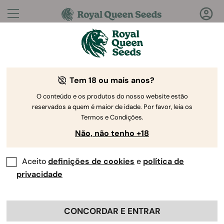
Perguntas?
Respostas!
Tem 18 ou mais anos?
Bem-vindo ao Royal Queen Seeds Help Center
O conteúdo e os produtos do nosso website estão
reservados a quem é maior de idade. Por favor, leia os
Termos e Condições.
Não, não tenho +18
Aceito
definições de cookies
e
política de
Help Center
>
As minhas
Back
encomendas
>
privacidade
Posso alterar a minha morada
CONCORDAR E ENTRAR
de entrega após realizar uma