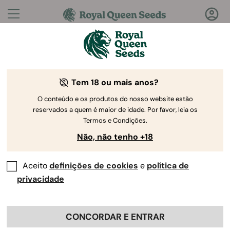
Perguntas?
Respostas!
Tem 18 ou mais anos?
Bem-vindo ao Royal Queen Seeds Help Center
O conteúdo e os produtos do nosso website estão
reservados a quem é maior de idade. Por favor, leia os
Termos e Condições.
Não, não tenho +18
Aceito
definições de cookies
e
política de
Help Center
>
Produto e
Back
Cultivo
>
Genética
privacidade
CONCORDAR E ENTRAR