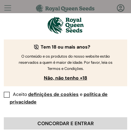
Perguntas?
Respostas!
Tem 18 ou mais anos?
Bem-vindo ao Royal Queen Seeds Help Center
O conteúdo e os produtos do nosso website estão
reservados a quem é maior de idade. Por favor, leia os
Termos e Condições.
Não, não tenho +18
Aceito
definições de cookies
e
política de
Help Center
>
Produto e
Back
Cultivo
>
Sementes de THC
privacidade
CONCORDAR E ENTRAR