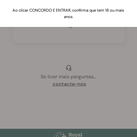
Sim, todas as nossas sementes estão livres
Ao clicar CONCORDO E ENTRAR, confirma que tem 18 ou mais
anos
de pesticidas, garantindo que provêm de
métodos de cultivo orgânicos.
Se tiver mais perguntas
...
contacte-nos