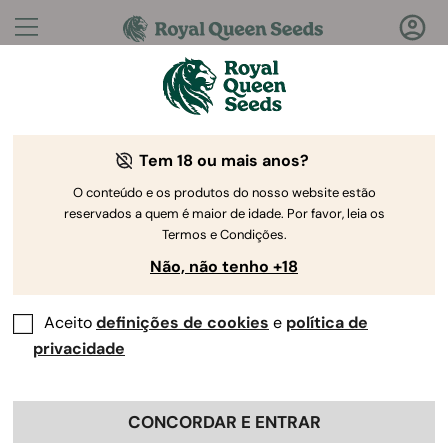
Perguntas?
Respostas!
Tem 18 ou mais anos?
Bem-vindo ao Royal Queen Seeds Help Center
O conteúdo e os produtos do nosso website estão
reservados a quem é maior de idade. Por favor, leia os
Termos e Condições.
Não, não tenho +18
Aceito
definições de cookies
e
política de
Help Center
>
Produto e
Back
Cultivo
>
Genética
>
privacidade
Oferecem sementes orgânicas
CONCORDAR E ENTRAR
ou livres de pesticidas?