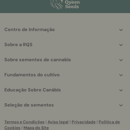
More
Centro de Informação
helpful
info
Sobre a RQS
Sobre sementes de cannabis
Fundamentos do cultivo
Educação Sobre Canábis
Seleção de sementes
Termos e Condições
|
Aviso legal
|
Privacidade
|
Política de
Cookies
|
Mapa do Site