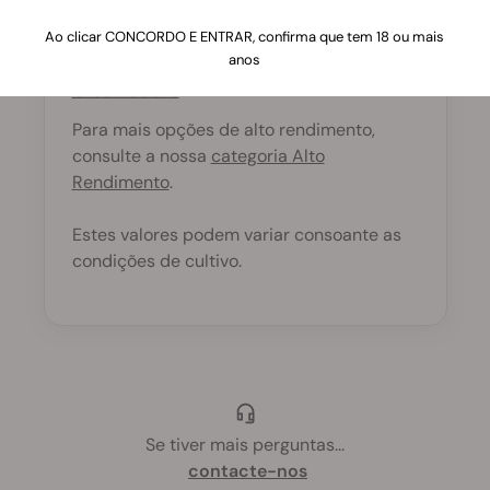
O
Royal Moby
lidera o grupo em termos de
Ao clicar CONCORDO E ENTRAR, confirma que tem 18 ou mais
anos
rendimento, seguida pelas
Purple Queen
e
Green Gelato
.
Para mais opções de alto rendimento,
consulte a nossa
categoria Alto
Rendimento
.
Estes valores podem variar consoante as
condições de cultivo.
Se tiver mais perguntas
...
contacte-nos