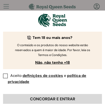
Perguntas?
Respostas!
Tem 18 ou mais anos?
Bem-vindo ao Royal Queen Seeds Help Center
O conteúdo e os produtos do nosso website estão
reservados a quem é maior de idade. Por favor, leia os
Termos e Condições.
Não, não tenho +18
Aceito
definições de cookies
e
política de
Help Center
>
Produto e
Back
Cultivo
>
Genética
>
privacidade
Que estirpe produz o maior
CONCORDAR E ENTRAR
rendimento?