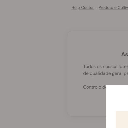
Help Center
Produto e Culti
>
As
Todos os nossos lote
de qualidade geral p
Controlo de qualida