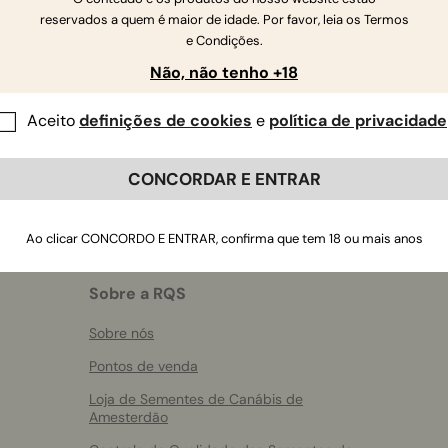
reservados a quem é maior de idade. Por favor, leia os Termos
Se tiver mais perguntas
,
contacte-nos
e Condições.
Não, não tenho +18
Aceito
definições de cookies
e
política de privacidade
CONCORDAR E ENTRAR
Ao clicar CONCORDO E ENTRAR, confirma que tem 18 ou mais anos
Sobre a RQS
Sobre nós
Pontos de venda
Loja de Sementes de Canábis de
Amesterdão