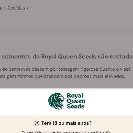
vo
Genética
>
>
 sementes da Royal Queen Seeds são testad
s de sementes passam por testagem rigorosa quanto à viabilid
ara garantirmos que atendem aos padrões mais elevados.
de das sementes de canábis
Tem 18 ou mais anos?
O conteúdo e os produtos do nosso website estão