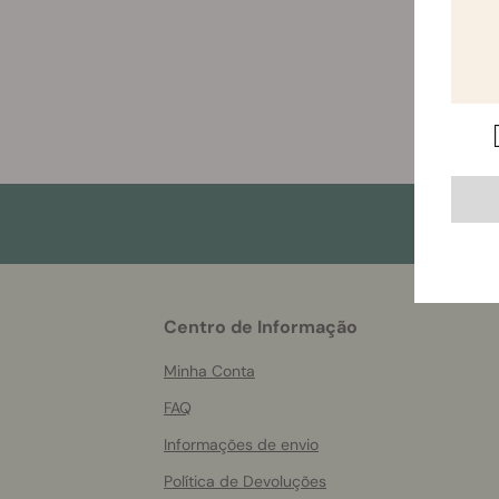
More
Centro de Informação
helpful
info
Minha Conta
FAQ
Informações de envio
Política de Devoluções