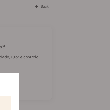
Back
as?
ade, rigor e controlo