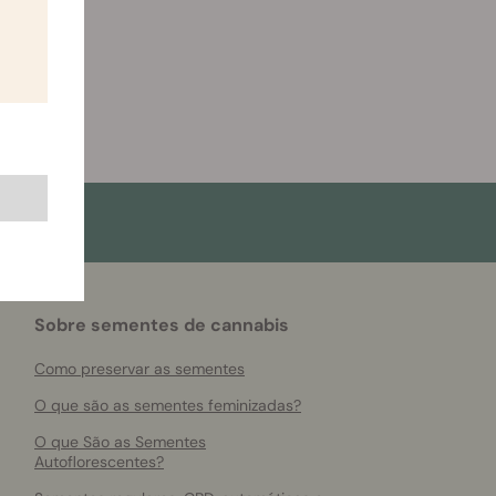
Sobre sementes de cannabis
Como preservar as sementes
O que são as sementes feminizadas?
O que São as Sementes
Autoflorescentes?