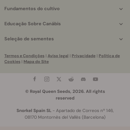
Fundamentos do cultivo
Educação Sobre Canábis
Seleção de sementes
Termos e Condições
|
Aviso legal
|
Privacidade
|
Política de
Cookies
|
Mapa do Site
© Royal Queen Seeds, 2026. All rights
reserved
Snorkel Spain SL
- Apartado de Correos nº 146,
08170 Montornès del Vallès (Barcelona)