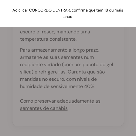
longo prazo?
Ao clicar CONCORDO E ENTRAR, confirma que tem 18 ou mais
anos
Para armazenamento a curto prazo,
mantenha as suas sementes num local
escuro e fresco, mantendo uma
temperatura consistente.
Para armazenamento a longo prazo,
armazene as suas sementes num
recipiente vedado (com um pacote de gel
silica) e refrigere-as. Garanta que são
mantidas no escuro, com níveis de
humidade de sensivelmente 40%.
Como preservar adequadamente as
sementes de canábis