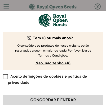
Perguntas?
Respostas!
Tem 18 ou mais anos?
Bem-vindo ao Royal Queen Seeds Help Center
O conteúdo e os produtos do nosso website estão
reservados a quem é maior de idade. Por favor, leia os
Termos e Condições.
Não, não tenho +18
Aceito
definições de cookies
e
política de
Help Center
>
Colaborações
>
Back
privacidade
De que forma posso colaborar
CONCORDAR E ENTRAR
com a Royal Queen Seeds