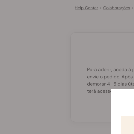
Help Center
Colaborações
>
>
Para aderir, aceda à
envie o pedido. Após
demorar 4–6 dias úte
terá acesso ao seu pa