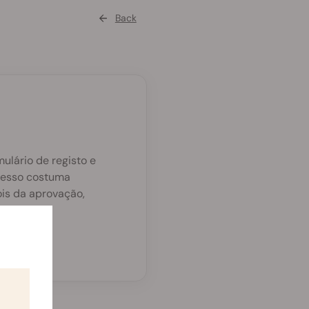
Back
mulário de registo e
ocesso costuma
is da aprovação,
talhes.