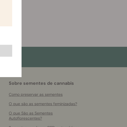
Sobre sementes de cannabis
Como preservar as sementes
O que são as sementes feminizadas?
O que São as Sementes
Autoflorescentes?