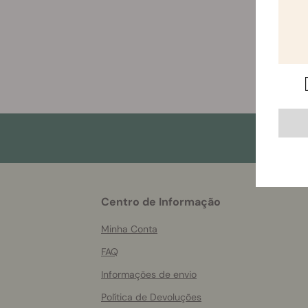
More
Centro de Informação
helpful
info
Minha Conta
FAQ
Informações de envio
Política de Devoluções