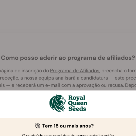
Como posso aderir ao programa de afiliados?
 página de inscrição do
Programa de Afiliados
, preencha o for
 receção, a nossa equipa analisará a candidatura — este pr
is — e receberá um e-mail com a aprovação ou recusa. Depo
inel de afiliado com ligações de referência, estatísticas e de
Tem 18 ou mais anos?
O conteúdo e os produtos do nosso website estão