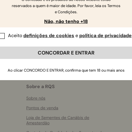
reservados a quem é maior de idade. Por favor, leia os Termos
Se tiver mais perguntas
,
contacte-nos
e Condições.
Não, não tenho +18
Aceito
definições de cookies
e
política de privacidade
CONCORDAR E ENTRAR
Ao clicar CONCORDO E ENTRAR, confirma que tem 18 ou mais anos
Sobre a RQS
Sobre nós
Pontos de venda
Loja de Sementes de Canábis de
Amesterdão