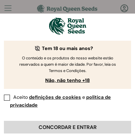
Perguntas?
Respostas!
Tem 18 ou mais anos?
Bem-vindo ao Royal Queen Seeds Help Center
O conteúdo e os produtos do nosso website estão
reservados a quem é maior de idade. Por favor, leia os
Termos e Condições.
Não, não tenho +18
Aceito
definições de cookies
e
política de
Help Center
>
Colaborações
>
Back
privacidade
Onde posso obter ajuda se tiver
CONCORDAR E ENTRAR
problemas com a minha conta